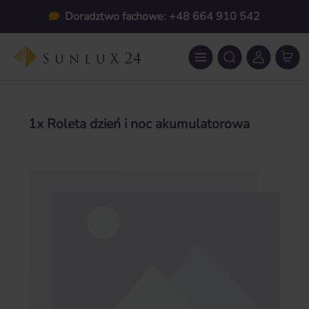
Przejdź do głównej zawartości
Doradztwo fachowe: +48 664 910 542
1x Roleta dzień i noc akumulatorowa
Pomiń galerię zdjęć