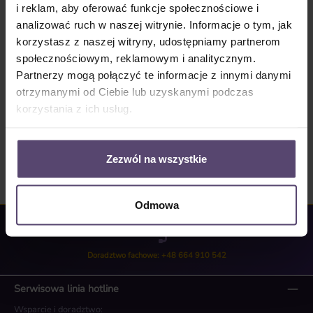
i reklam, aby oferować funkcje społecznościowe i
analizować ruch w naszej witrynie. Informacje o tym, jak
Numer produktu:
SW10219
korzystasz z naszej witryny, udostępniamy partnerom
społecznościowym, reklamowym i analitycznym.
Partnerzy mogą połączyć te informacje z innymi danymi
Opis
otrzymanymi od Ciebie lub uzyskanymi podczas
Roleta podwójna Ilość x 1…
Więcej
korzystania z ich usług.
Opinie/Recenzje
Zezwól na wszystkie
Odmowa
Doradztwo fachowe: +48 664 910 542
Serwisowa linia hotline
Wsparcie i doradztwo: