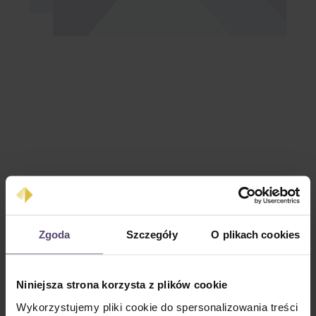
Cena regularna:
1 151,16 zł
Zgoda
Szczegóły
O plikach cookies
Ceny z VAT plus koszty wysyłki
Niniejsza strona korzysta z plików cookie
Ilość produktu: Wprowadź żądaną ilość lub użyj przycisków, aby zwiększyć lub zm
Do koszyka
Wykorzystujemy pliki cookie do spersonalizowania treści