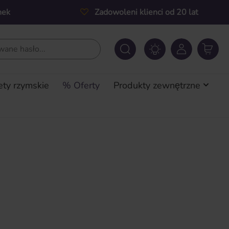
nek
Zadowoleni klienci od 20 lat
ety rzymskie
% Oferty
Produkty zewnętrzne