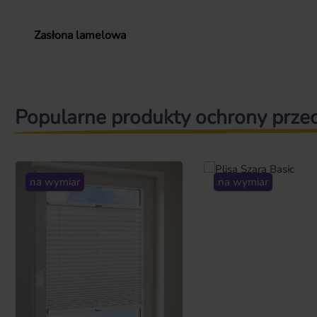
Zasłona lamelowa
Popularne produkty ochrony prze
Pomiń galerię produktów
na wymiar
na wymiar