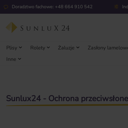
ejdź do głównej zawartości
Przejdź do wyszukiwania
Przejdź do głównej nawigacji
Doradztwo fachowe: +48 664 910 542
In
Plisy
Rolety
Żaluzje
Zasłony lamelow
Inne
Skip carousel
Sunlux24 - Ochrona przeciwsłon