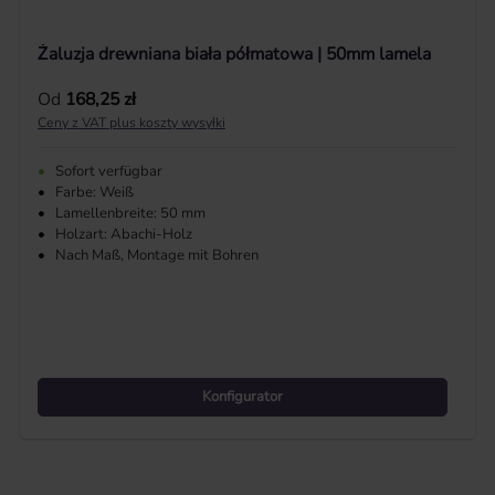
Żaluzja drewniana biała półmatowa | 50mm lamela
Cena regularna:
Od
168,25 zł
Ceny z VAT plus koszty wysyłki
•
Sofort verfügbar
•
Farbe: Weiß
•
Lamellenbreite: 50 mm
•
Holzart: Abachi-Holz
•
Nach Maß, Montage mit Bohren
Konfigurator