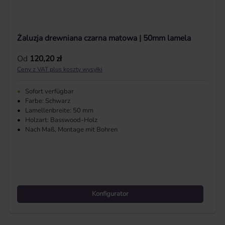
Żaluzja drewniana czarna matowa | 50mm lamela
Cena regularna:
Od
120,20 zł
Ceny z VAT plus koszty wysyłki
•
Sofort verfügbar
•
Farbe: Schwarz
•
Lamellenbreite: 50 mm
•
Holzart: Basswood-Holz
•
Nach Maß, Montage mit Bohren
Konfigurator