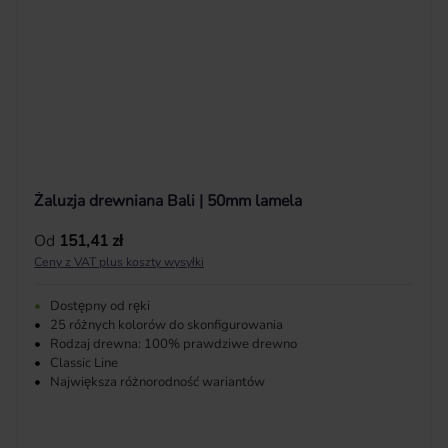
Żaluzja drewniana Bali | 50mm lamela
Cena regularna:
Od
151,41 zł
Ceny z VAT plus koszty wysyłki
•
Dostępny od ręki
•
25 różnych kolorów do skonfigurowania
•
Rodzaj drewna: 100% prawdziwe drewno
•
Classic Line
•
Największa różnorodność wariantów