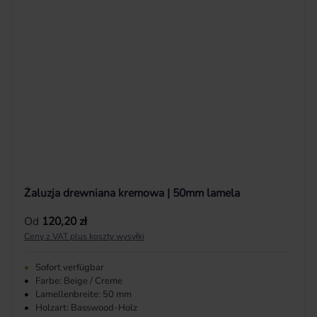
Żaluzja drewniana kremowa | 50mm lamela
Cena regularna:
Od
120,20 zł
Ceny z VAT plus koszty wysyłki
•
Sofort verfügbar
•
Farbe: Beige / Creme
•
Lamellenbreite: 50 mm
•
Holzart: Basswood-Holz