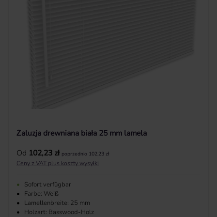
Żaluzja drewniana biała 25 mm lamela
Cena regularna:
Od
102,23 zł
poprzednio 102,23 zł
Ceny z VAT plus koszty wysyłki
•
Sofort verfügbar
•
Farbe: Weiß
•
Lamellenbreite: 25 mm
•
Holzart: Basswood-Holz