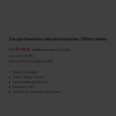
Żaluzja drewniana naturalnie brązowa | 50mm lamela
Cena sprzedaży:
Od
87,49 zł
Cena regularna:
116,68 zł
(oszczędność 25.02%)
poprzednio 116,68 zł
Ceny z VAT plus koszty wysyłki
•
Sofort verfügbar
•
Farbe: Beige / Braun
•
Lamellenbreite: 50 mm
•
Material: Holz
•
Nach Maß, Montage mit Bohren