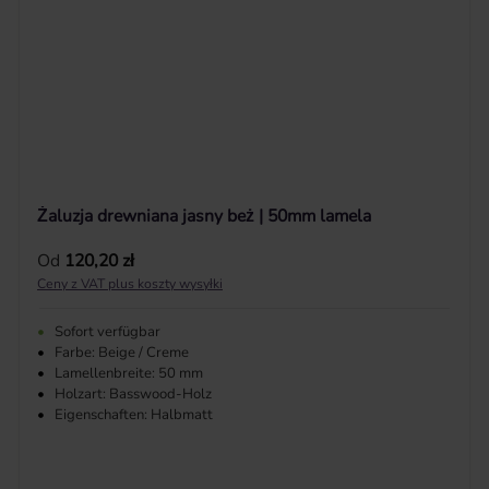
Żaluzja drewniana jasny beż | 50mm lamela
Cena regularna:
Od
120,20 zł
Ceny z VAT plus koszty wysyłki
•
Sofort verfügbar
•
Farbe: Beige / Creme
•
Lamellenbreite: 50 mm
•
Holzart: Basswood-Holz
•
Eigenschaften: Halbmatt