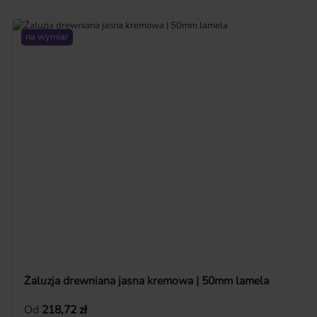
na wymiar
Żaluzja drewniana jasna kremowa | 50mm lamela
Cena regularna:
Od
218,72 zł