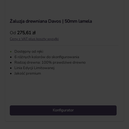
Żaluzja drewniana Davos | 50mm lamela
Cena regularna:
Od
275,61 zł
Ceny z VAT plus koszty wysyłki
•
Dostępny od ręki
•
6 różnych kolorów do skonfigurowania
•
Rodzaj drewna: 100% prawdziwe drewno
•
Linia Edycji Limitowanej
•
Jakość premium
Konfigurator