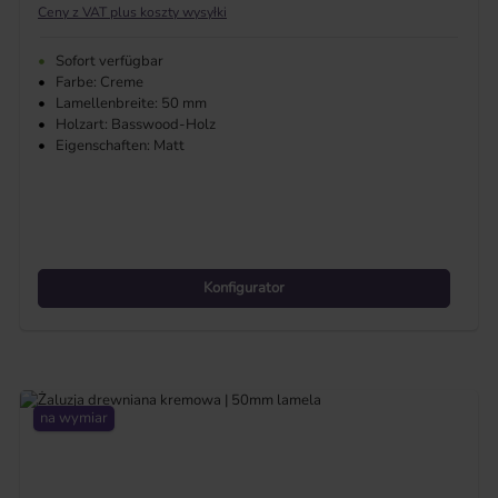
Ceny z VAT plus koszty wysyłki
•
Sofort verfügbar
•
Farbe: Creme
•
Lamellenbreite: 50 mm
•
Holzart: Basswood-Holz
•
Eigenschaften: Matt
Konfigurator
na wymiar