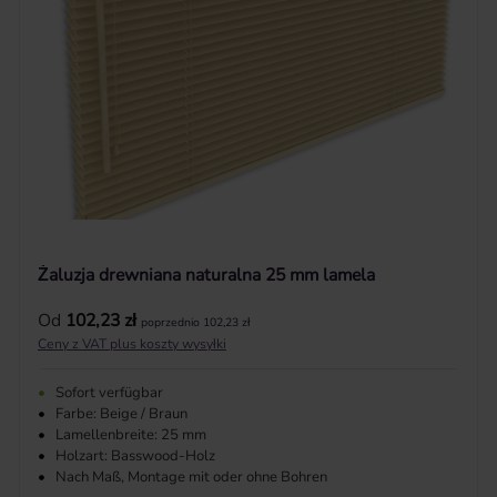
Żaluzja drewniana naturalna 25 mm lamela
Cena regularna:
Od
102,23 zł
poprzednio 102,23 zł
Ceny z VAT plus koszty wysyłki
•
Sofort verfügbar
•
Farbe: Beige / Braun
•
Lamellenbreite: 25 mm
•
Holzart: Basswood-Holz
•
Nach Maß, Montage mit oder ohne Bohren