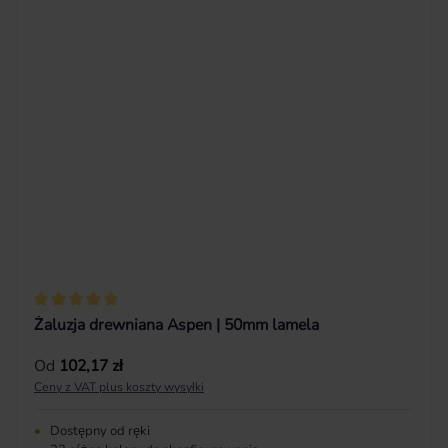
Średnia ocena 5 z 5 gwiazdek
Żaluzja drewniana Aspen | 50mm lamela
Cena regularna:
Od
102,17 zł
Ceny z VAT plus koszty wysyłki
•
Dostępny od ręki