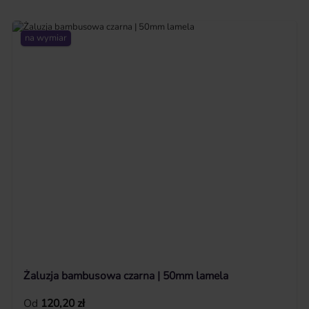
na wymiar
Żaluzja bambusowa czarna | 50mm lamela
Cena regularna:
Od
120,20 zł