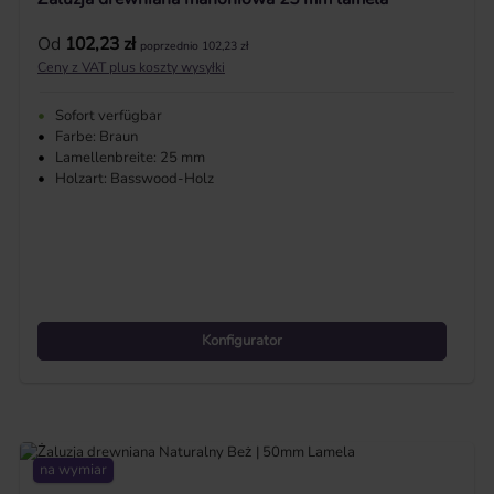
Cena regularna:
Od
102,23 zł
poprzednio 102,23 zł
Ceny z VAT plus koszty wysyłki
•
Sofort verfügbar
•
Farbe: Braun
•
Lamellenbreite: 25 mm
•
Holzart: Basswood-Holz
Konfigurator
na wymiar