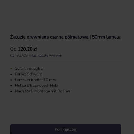
Żaluzja drewniana czarna półmatowa | 50mm lamela
Cena regularna:
Od
120,20 zł
Ceny z VAT plus koszty wysyłki
•
Sofort verfügbar
•
Farbe: Schwarz
•
Lamellenbreite: 50 mm
•
Holzart: Basswood-Holz
•
Nach Maß, Montage mit Bohren
Konfigurator