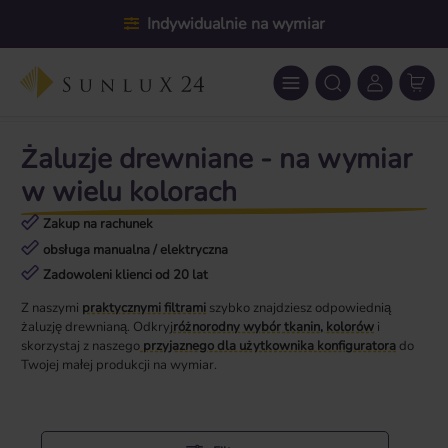
Przejdź do głównej zawartości
Indywidualnie na wymiar
Żaluzje drewniane - na wymiar
w wielu kolorach
Zakup na rachunek
obsługa manualna / elektryczna
Zadowoleni klienci od 20 lat
Z naszymi
praktycznymi filtrami
szybko znajdziesz
odpowiednią
żaluzję drewnianą. Odkryj
różnorodny wybór tkanin, kolorów
i
skorzystaj z naszego
przyjaznego dla użytkownika konfiguratora
do
Twojej małej produkcji na wymiar.