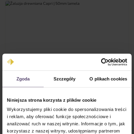
Zgoda
Szczegóły
O plikach cookies
Niniejsza strona korzysta z plików cookie
Wykorzystujemy pliki cookie do spersonalizowania treści
Żaluzja drewniana Capri | 50mm lamela
i reklam, aby oferować funkcje społecznościowe i
Cena regularna:
Od
196,85 zł
analizować ruch w naszej witrynie. Informacje o tym, jak
Ceny z VAT plus koszty wysyłki
korzystasz z naszej witryny, udostępniamy partnerom