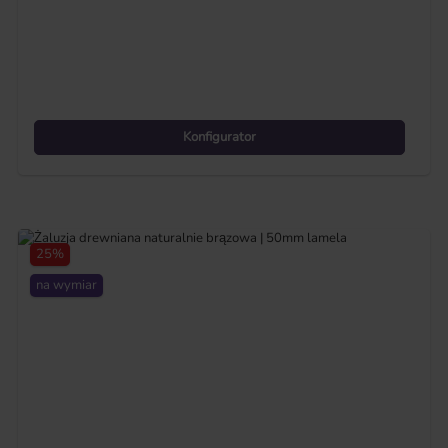
Konfigurator
25
%
na wymiar