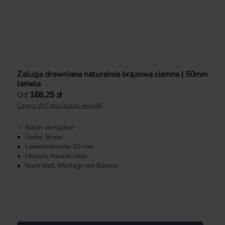
Żaluzja drewniana naturalnie brązowa ciemna | 50mm
lamela
Cena regularna:
Od
168,25 zł
Ceny z VAT plus koszty wysyłki
•
Sofort verfügbar
•
Farbe: Braun
•
Lamellenbreite: 50 mm
•
Holzart: Abachi-Holz
•
Nach Maß, Montage mit Bohren