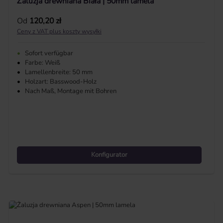
Żaluzja drewniana Biała | 50mm lamela
Cena regularna:
Od
120,20 zł
Ceny z VAT plus koszty wysyłki
•
Sofort verfügbar
•
Farbe: Weiß
•
Lamellenbreite: 50 mm
•
Holzart: Basswood-Holz
•
Nach Maß, Montage mit Bohren
Konfigurator