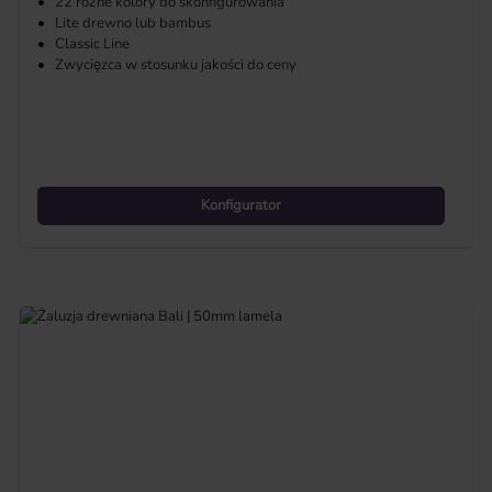
•
22 różne kolory do skonfigurowania
•
Lite drewno lub bambus
•
Classic Line
•
Zwycięzca w stosunku jakości do ceny
Konfigurator