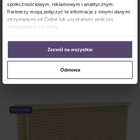
społecznościowym, reklamowym i analitycznym.
•
Dostępny od ręki
Partnerzy mogą połączyć te informacje z innymi danymi
•
8 różnych kolorów do skonfigurowania
otrzymanymi od Ciebie lub uzyskanymi podczas
•
Rodzaj drewna: 100% drewno naturalne
korzystania z ich usług.
•
Superior Line
•
Najwyższa jakość
Zezwól na wszystkie
Odmowa
Konfigurator
na wymiar