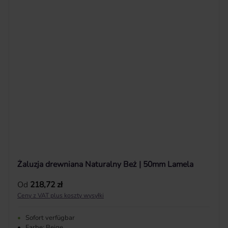
Żaluzja drewniana Naturalny Beż | 50mm Lamela
Cena regularna:
Od
218,72 zł
Ceny z VAT plus koszty wysyłki
•
Sofort verfügbar
•
Farbe: Beige