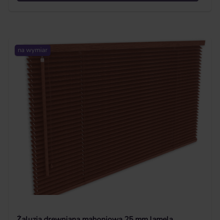
na wymiar
Żaluzja drewniana mahoniowa 25 mm lamela