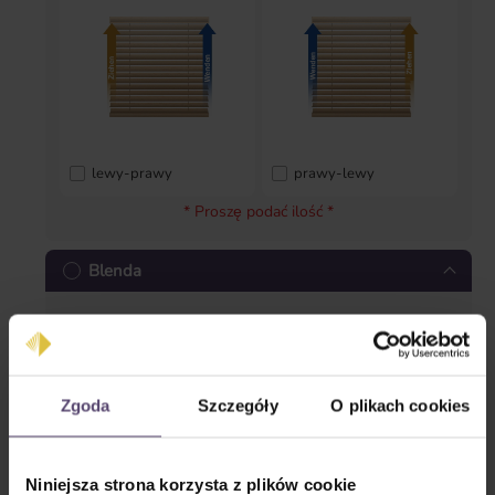
lewy-prawy
prawy-lewy
* Proszę podać ilość *
Blenda
Zgoda
Szczegóły
O plikach cookies
Blenda prosta
Blenda zamknięta
Niniejsza strona korzysta z plików cookie
* Proszę podać ilość *