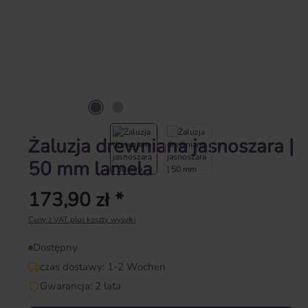
Żaluzja drewniana jasnoszara |
50 mm lamela
173,90 zł *
Cena regularna:
Ceny z VAT plus koszty wysyłki
Dostępny
czas dostawy: 1-2 Wochen
Gwarancja: 2 lata