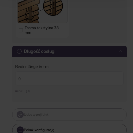
Taśma tekstylna 38
mm
Długość obsługi
Bedienlänge in cm
min=0 (0)
Udostępnij link
Pokaż konfigurację