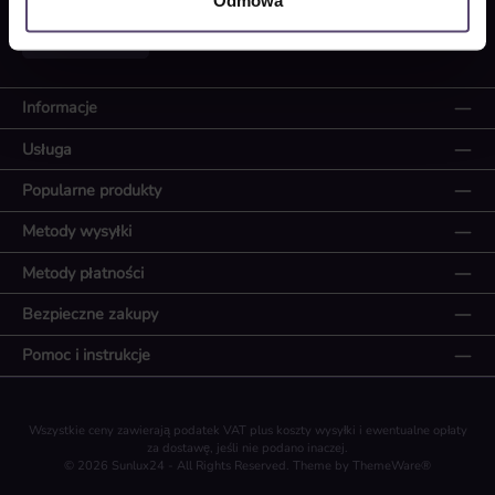
Odmowa
Odwołaj umowę
Informacje
Usługa
Popularne produkty
Metody wysyłki
Metody płatności
Bezpieczne zakupy
Pomoc i instrukcje
Wszystkie ceny zawierają podatek VAT plus koszty wysyłki
i ewentualne opłaty
za dostawę, jeśli nie podano inaczej.
© 2026 Sunlux24 - All Rights Reserved. Theme by
ThemeWare®