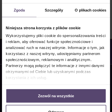
powyżej 250 cm szerokości lub
5
wysokości)
0
Zgoda
Szczegóły
O plikach cookies
zł
Niniejsza strona korzysta z plików cookie
Wykorzystujemy pliki cookie do spersonalizowania treści
i reklam, aby oferować funkcje społecznościowe i
analizować ruch w naszej witrynie. Informacje o tym, jak
korzystasz z naszej witryny, udostępniamy partnerom
Doradztwo fachowe: +48 664 910 542
społecznościowym, reklamowym i analitycznym.
Partnerzy mogą połączyć te informacje z innymi danymi
Serwisowa linia hotline
otrzymanymi od Ciebie lub uzyskanymi podczas
Wsparcie i doradztwo:
korzystania z ich usług.
030 346491870
Tel:
info@sunlux24.pl
E-mail:
Zezwól na wszystkie
Poniedziałek-piątek: 09:00 - 16:00
Lub za pośrednictwem naszego
formularza kontaktowego
.