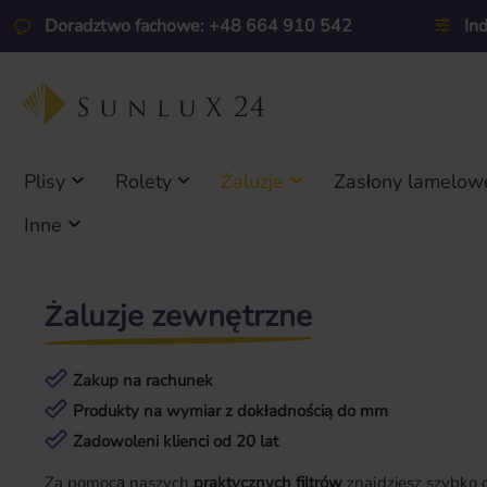
ejdź do głównej zawartości
Przejdź do wyszukiwania
Przejdź do głównej nawigacji
Doradztwo fachowe: +48 664 910 542
In
Plisy
Rolety
Żaluzje
Zasłony lamelow
Inne
Żaluzje zewnętrzne
Zakup na rachunek
Produkty na wymiar z dokładnością do mm
Zadowoleni klienci od 20 lat
Za pomocą naszych
praktycznych filtrów
znajdziesz
szybko 