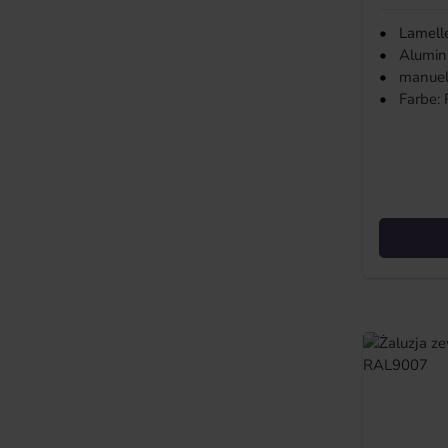
•
Lamell
•
Alumin
•
manuell
•
Farbe: