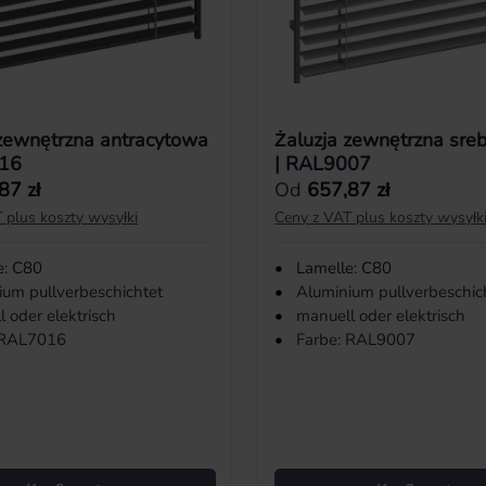
 zewnętrzna antracytowa
Żaluzja zewnętrzna sre
016
| RAL9007
ularna:
Cena regularna:
87 zł
Od
657,87 zł
 plus koszty wysyłki
Ceny z VAT plus koszty wysyłk
e: C80
•
Lamelle: C80
ium pullverbeschichtet
•
Aluminium pullverbeschic
 oder elektrisch
•
manuell oder elektrisch
 RAL7016
•
Farbe: RAL9007