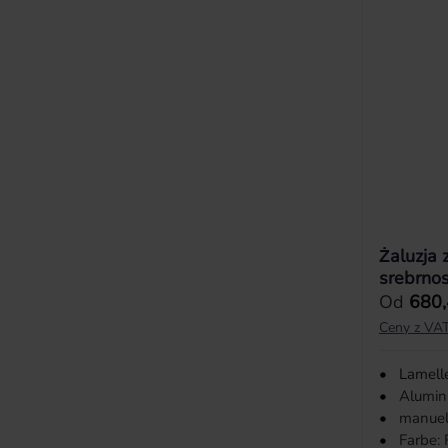
Żaluzja
srebrno
Cena reg
Od
680,
Ceny z VAT
•
Lamell
•
Alumin
•
manuell
•
Farbe: