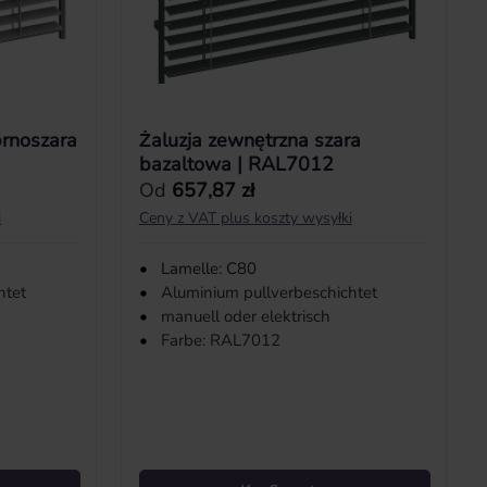
brnoszara
Żaluzja zewnętrzna szara
bazaltowa | RAL7012
Cena regularna:
Od
657,87 zł
i
Ceny z VAT plus koszty wysyłki
•
Lamelle: C80
htet
•
Aluminium pullverbeschichtet
•
manuell oder elektrisch
•
Farbe: RAL7012