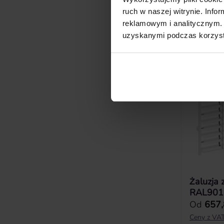
ruch w naszej witrynie. Inf
reklamowym i analitycznym. 
uzyskanymi podczas korzysta
Żaluzja 
RAL901
Cena reg
Od
657,
Ceny z VAT