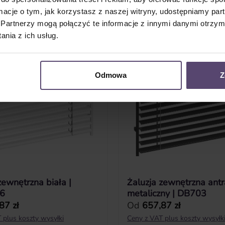
ormacje o tym, jak korzystasz z naszej witryny, udostępniamy p
Partnerzy mogą połączyć te informacje z innymi danymi otrzym
nia z ich usług.
Odmowa
Z
zewnętrzna biała |
Żaluzja zewnętrzna antr
6
metaliczny | DB703
ularna:
Cena regularna:
87 zł
Od
657,87 zł
 plus koszty wysyłki
Ceny z VAT plus koszty wysyłk