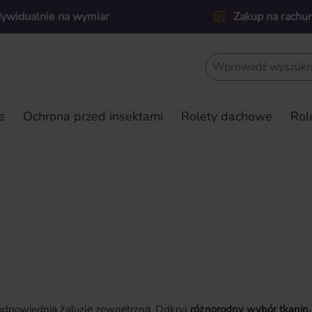
dywidualnie na wymiar
Zakup na rachu
e
Ochrona przed insektami
Rolety dachowe
Rol
odpowiednią żaluzję zewnętrzną. Odkryj
różnorodny wybór tkanin,