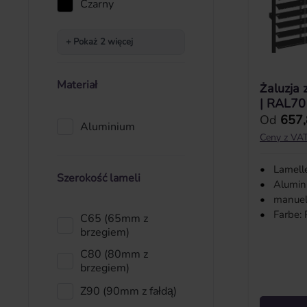
Czarny
+ Pokaż 2 więcej
Materiał
Żaluzja
| RAL7
Cena reg
Od
657,
Aluminium
Ceny z VAT
•
Lamell
Szerokość lameli
•
Alumin
•
manuell
•
Farbe:
C65 (65mm z
brzegiem)
C80 (80mm z
brzegiem)
Z90 (90mm z fałdą)