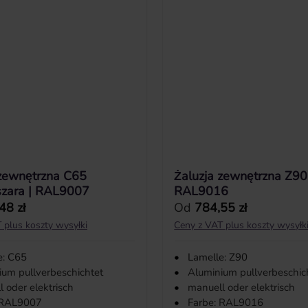
 zewnętrzna C65
Żaluzja zewnętrzna Z90 
szara | RAL9007
RAL9016
ularna:
Cena regularna:
48 zł
Od
784,55 zł
 plus koszty wysyłki
Ceny z VAT plus koszty wysyłk
e: C65
•
Lamelle: Z90
ium pullverbeschichtet
•
Aluminium pullverbeschic
 oder elektrisch
•
manuell oder elektrisch
 RAL9007
•
Farbe: RAL9016