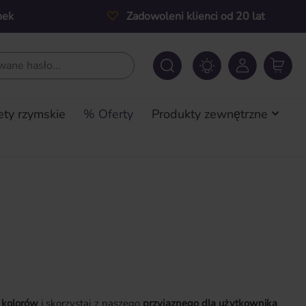
nek
Zadowoleni klienci od 20 lat
ety rzymskie
% Oferty
Produkty zewnętrzne
 kolorów
i skorzystaj z naszego
przyjaznego dla użytkownika