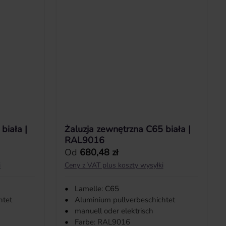
biała |
Żaluzja zewnętrzna C65 biała |
RAL9016
Cena regularna:
Od
680,48 zł
i
Ceny z VAT plus koszty wysyłki
•
Lamelle: C65
htet
•
Aluminium pullverbeschichtet
•
manuell oder elektrisch
•
Farbe: RAL9016