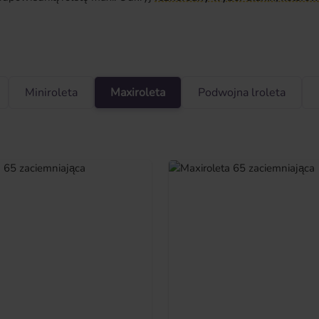
Miniroleta
Maxiroleta
Podwojna lroleta