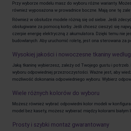
Przy wyborze modelu masz do wyboru różne warianty. Może
również wyposażona w prowadnice boczne. Mają one tę zaletę,
Również w obsłudze modele różnią się od siebie. Jeśli zdecy
obsługiwane za pomocą korby. Jeśli chcesz cieszyć się naj
czerpie energię elektryczną z akumulatora. Dzięki temu nie
budowlanych. Aby uruchomić roletę, jest ona sterowana za p
Wysokiej jakości i nowoczesne tkaniny wedłu
Jaką tkaninę wybierzesz, zależy od Twojego gustu i potrzeb.
wyboru odpowiedniej przezroczystości. Ważne jest, aby wiedz
możliwość dokonania odpowiedniego wyboru. Wybierz odpowie
Wiele różnych kolorów do wyboru
Możesz również wybrać odpowiedni kolor modeli w konfigurator
model bez kasety, możesz wybierać między kolorami białym l
Prosty i szybki montaż gwarantowany