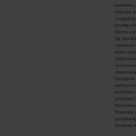
komfortu, 
również w 
wygodnie 
przełączni
Ekstra sz
do szeroki
szklanych Obszerna kolekcja tkanin
duży wybó
wielu kolorach Ind
wykonanie
dopasowa
Dostępne 
elektrycz
komfortu o
przycisku W sypialni, sali
konferenc
Maxirollo
pożądaną 
prostotą o