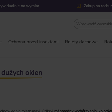
dywidualnie na wymiar
Zakup na rachu
e
Ochrona przed insektami
Rolety dachowe
Rol
 dużych okien
odpowiednią roletę maxi. Odkryj
różnorodny wybór tkanin, kolorów