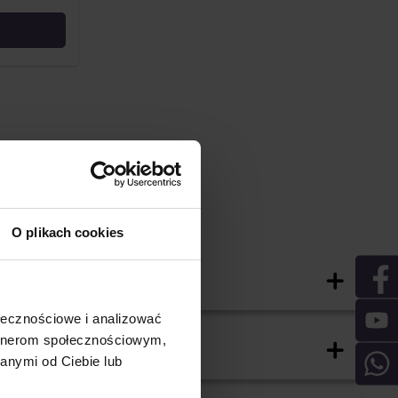
O plikach cookies
ołecznościowe i analizować
 obszarze komercyjnym, na przykład w biurach,
artnerom społecznościowym,
dto nadają się również w budynkach mieszkalnych do
anymi od Ciebie lub
 z prowadzeniem bocznym i bez prowadzenia bocznego.