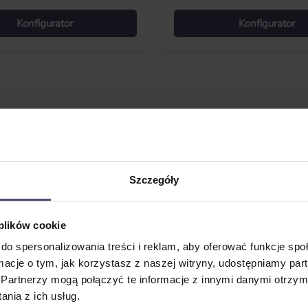
Konfigurator
Konfigurator
Maxirolety
Szczegóły
 plików cookie
do spersonalizowania treści i reklam, aby oferować funkcje sp
chni okiennych. W związku z tym, maxirole stosowane są głównie w
ormacje o tym, jak korzystasz z naszej witryny, udostępniamy p
lnie do funkcjonalnej ochrony przed słońcem lub wzrokiem. Pona
Partnerzy mogą połączyć te informacje z innymi danymi otrzym
nia z ich usług.
oloru i materiału. Ponadto występują z kasetą i bez kasety oraz