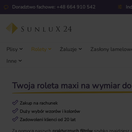
ejdź do głównej zawartości
Przejdź do wyszukiwania
Przejdź do głównej nawigacji
Doradztwo fachowe: +48 664 910 542
In
Plisy
Rolety
Żaluzje
Zasłony lamelow
Inne
Twoja roleta maxi na wymiar do
Zakup na rachunek
Duży wybór wzorów i kolorów
Zadowoleni klienci od 20 lat
Za pomocą naszych
praktycznych filtrów
szybko znajdziesz