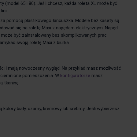
ty (model 65 i 80). Jeśli chcesz, każda roleta XL może być
nii.
na za pomocą plastikowego łańcuszka. Modele bez kasety są
ydować się na roletę Maxi z napędem elektrycznym. Napęd
taw może być zainstalowany bez skomplikowanych prac
mykać swoją roletę Maxi z biurka.
kości i mają nowoczesny wygląd. Na przykład masz możliwość
rzyciemnione pomieszczenia. W
konfiguratorze
masz
ą tkaninę.
kolory biały, czarny, kremowy lub srebrny. Jeśli wybierzesz