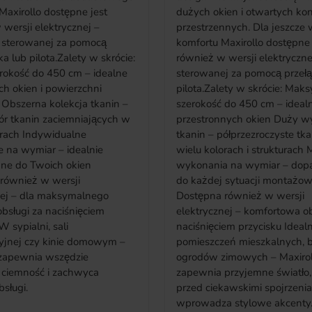
Maxirollo dostępne jest
dużych okien i otwartych kon
wersji elektrycznej –
przestrzennych. Dla jeszcze
sterowanej za pomocą
komfortu Maxirollo dostępne 
ka lub pilota.Zalety w skrócie:
również w wersji elektryczne
erokość do 450 cm – idealne
sterowanej za pomocą przełą
ch okien i powierzchni
pilota.Zalety w skrócie: Maksymalna
 –
szerokość do 450 cm – ideal
r tkanin zaciemniających w
przestronnych okien Duży wybór
ywidualne
tkanin – półprzezroczyste tk
 na wymiar – idealnie
wielu kolorach i strukturach Możliwość
ne do Twoich okien
wykonania na wymiar – do
również w wersji
do każdej sytuacji montażow
nej – dla maksymalnego
Dostępna również w wersji
bsługi za naciśnięciem
elektrycznej – komfortowa o
naciśnięciem przycisku Idealne do
yjnej czy kinie domowym –
pomieszczeń mieszkalnych, b
 zapewnia wszędzie
ogrodów zimowych – Maxirol
ciemność i zachwyca
zapewnia przyjemne światło,
bsługi.
przed ciekawskimi spojrzenia
wprowadza stylowe akcenty