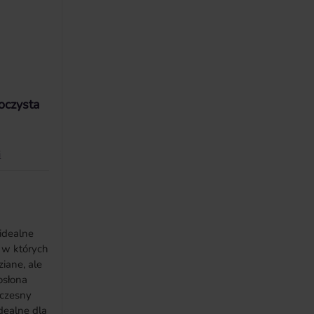
oczysta
i
 idealne
 w których
ziane, ale
osłona
oczesny
idealne dla