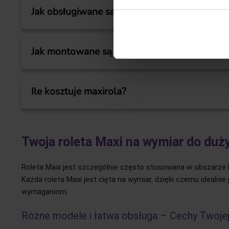
Decydujące dla skutecznej ochrony przeciwsłonecznej jes
Jak obsługiwane są maxirole?
Maxirole z kasetą otwierane i zamykane są za pomocą ła
również maxirole z napędem elektrycznym i sterowaniem z
Jak montowane są maxirole?
zasilający.
Montaż odbywa się według własnych preferencji, a zatem
elementy do mocowania są dostarczane razem z produkt
Ile kosztuje maxirola?
W zależności od rozmiaru, maxirole są droższe niż tradyc
własnymi wymaganiami. Ponadto istnieje możliwość zam
Twoja roleta Maxi na wymiar do duż
Roleta Maxi jest szczególnie często stosowana w obszarze k
Każda roleta Maxi jest cięta na wymiar, dzięki czemu idealni
wymaganiom.
Różne modele i łatwa obsługa – Cechy Twojej 