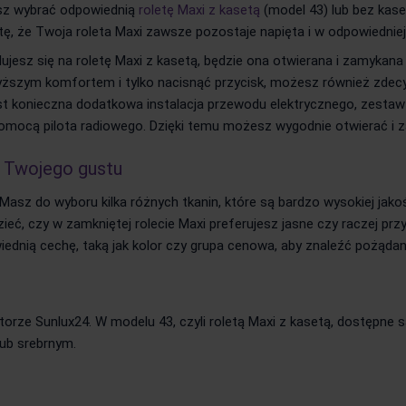
sz wybrać odpowiednią
roletę Maxi z kasetą
(model 43) lub bez kase
 że Twoja roleta Maxi zawsze pozostaje napięta i w odpowiedniej li
dujesz się na roletę Maxi z kasetą, będzie ona otwierana i zamyka
wyższym komfortem i tylko nacisnąć przycisk, możesz również zdec
 jest konieczna dodatkowa instalacja przewodu elektrycznego, zes
omocą pilota radiowego. Dzięki temu możesz wygodnie otwierać i za
g Twojego gustu
 Masz do wyboru kilka różnych tkanin, które są bardzo wysokiej ja
ieć, czy w zamkniętej rolecie Maxi preferujesz jasne czy raczej p
dnią cechę, taką jak kolor czy grupa cenowa, aby znaleźć pożądan
ze Sunlux24. W modelu 43, czyli roletą Maxi z kasetą, dostępne są 
ub srebrnym.