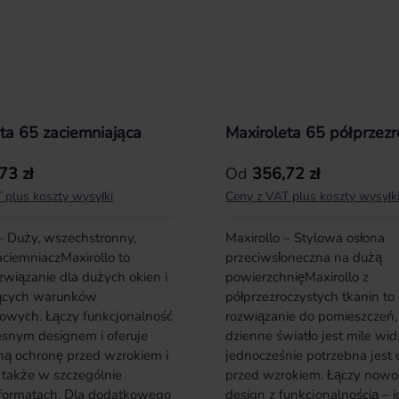
ta 65 zaciemniająca
Maxiroleta 65 półprzezr
ularna:
Cena regularna:
73 zł
Od
356,72 zł
 plus koszty wysyłki
Ceny z VAT plus koszty wysyłk
 – Duży, wszechstronny,
Maxirollo – Stylowa osłona
aciemniaczMaxirollo to
przeciwsłoneczna na dużą
związanie dla dużych okien i
powierzchnięMaxirollo z
cych warunków
półprzezroczystych tkanin to
iowych. Łączy funkcjonalność
rozwiązanie do pomieszczeń,
snym designem i oferuje
dzienne światło jest mile wid
ą ochronę przed wzrokiem i
jednocześnie potrzebna jest 
 także w szczególnie
przed wzrokiem. Łączy now
 formatach. Dla dodatkowego
design z funkcjonalnością – 