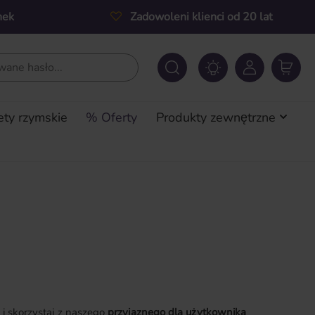
nek
Zadowoleni klienci od 20 lat
ety rzymskie
% Oferty
Produkty zewnętrzne
i skorzystaj z naszego
przyjaznego dla użytkownika