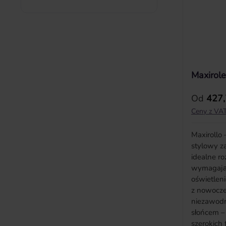
Maxirole
Cena reg
Od
427,
Ceny z VAT
Maxirollo
stylowy z
idealne ro
wymagają
oświetlen
z nowocze
niezawodn
słońcem –
szerokich