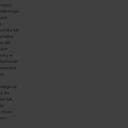
cepcji
 większego
jest
j –
cznika lub
ne dla
aniny w
pasowane
ej
bsługa za
iur lub
lo
 chroni
mi i
.