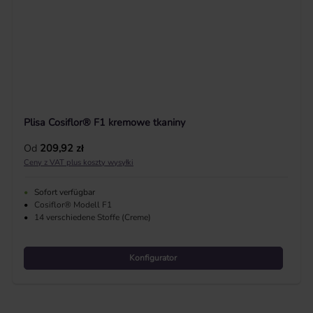
Plisa Cosiflor® F1 kremowe tkaniny
Cena regularna:
Od
209,92 zł
Ceny z VAT plus koszty wysyłki
•
Sofort verfügbar
•
Cosiflor® Modell F1
•
14 verschiedene Stoffe (Creme)
Konfigurator