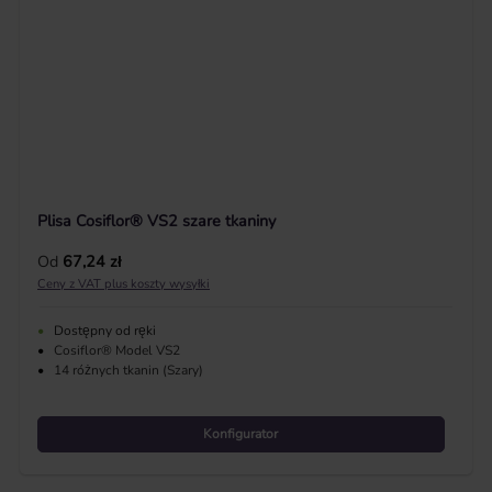
Plisa Cosiflor® VS2 szare tkaniny
Cena regularna:
Od
67,24 zł
Ceny z VAT plus koszty wysyłki
•
Dostępny od ręki
•
Cosiflor® Model VS2
•
14 różnych tkanin (Szary)
Konfigurator