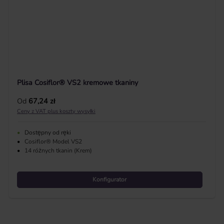
Plisa Cosiflor® VS2 kremowe tkaniny
Cena regularna:
Od
67,24 zł
Ceny z VAT plus koszty wysyłki
•
Dostępny od ręki
•
Cosiflor® Model VS2
•
14 różnych tkanin (Krem)
Konfigurator