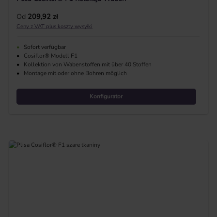
Cena regularna:
Od
209,92 zł
Ceny z VAT plus koszty wysyłki
•
Sofort verfügbar
•
Cosiflor® Modell F1
•
Kollektion von Wabenstoffen mit über 40 Stoffen
•
Montage mit oder ohne Bohren möglich
Konfigurator