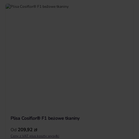
Plisa Cosiflor® F1 beżowe tkaniny
Cena regularna:
Od
209,92 zł
Ceny z VAT plus koszty wysyłki