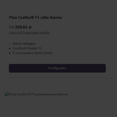
Plisa Cosiflor® F1 żółte tkaniny
Cena regularna:
Od
209,92 zł
Ceny z VAT plus koszty wysyłki
•
Sofort verfügbar
•
Cosiflor® Modell F1
•
5 verschiedene Stoffe (Gelb)
Konfigurator