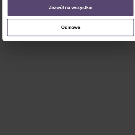
Konfigurator
Zezwól na wszystkie
Odmowa