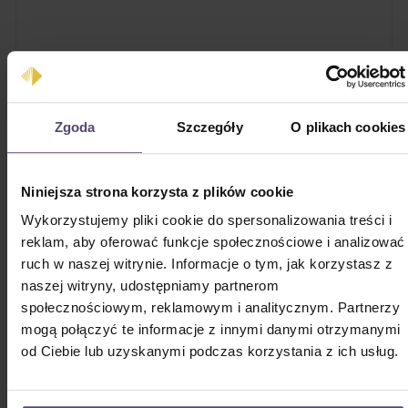
Zgoda
Szczegóły
O plikach cookies
Niniejsza strona korzysta z plików cookie
Wykorzystujemy pliki cookie do spersonalizowania treści i
reklam, aby oferować funkcje społecznościowe i analizować
Plisa Cosiflor® F1 pomarańczowe tkaniny
ruch w naszej witrynie. Informacje o tym, jak korzystasz z
Cena regularna:
Od
209,92 zł
naszej witryny, udostępniamy partnerom
Ceny z VAT plus koszty wysyłki
społecznościowym, reklamowym i analitycznym. Partnerzy
mogą połączyć te informacje z innymi danymi otrzymanymi
•
Sofort verfügbar
od Ciebie lub uzyskanymi podczas korzystania z ich usług.
•
Cosiflor® Modell F1
•
3 verschiedene Stoffe (Orange)