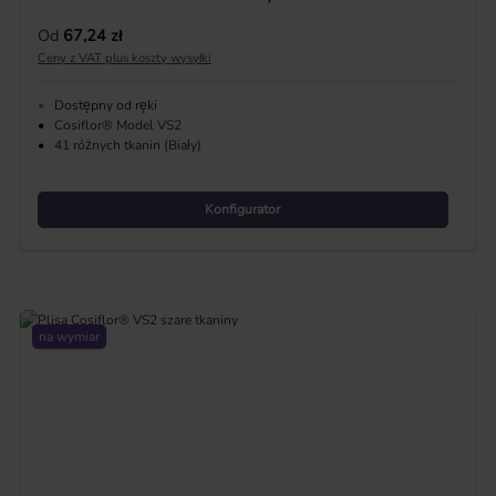
Cena regularna:
Od
67,24 zł
Ceny z VAT plus koszty wysyłki
•
Dostępny od ręki
•
Cosiflor® Model VS2
•
41 różnych tkanin (Biały)
Konfigurator
na wymiar