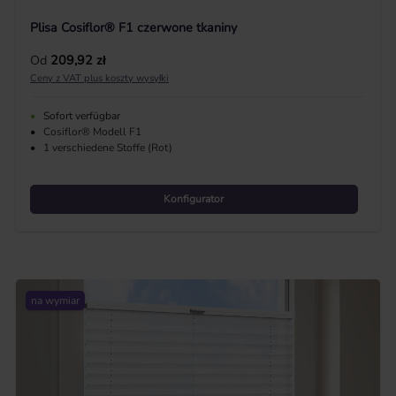
Plisa Cosiflor® F1 czerwone tkaniny
Cena regularna:
Od
209,92 zł
Ceny z VAT plus koszty wysyłki
•
Sofort verfügbar
•
Cosiflor® Modell F1
•
1 verschiedene Stoffe (Rot)
Konfigurator
na wymiar