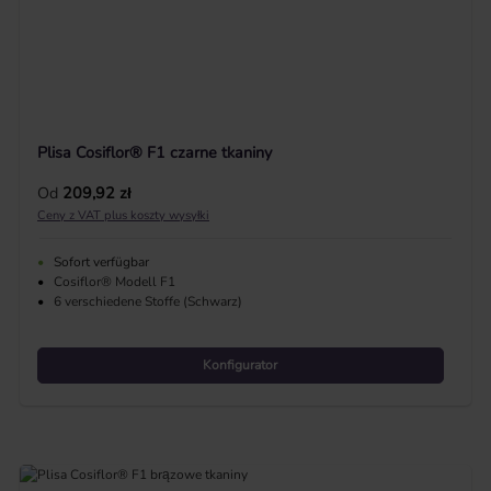
Plisa Cosiflor® F1 czarne tkaniny
Cena regularna:
Od
209,92 zł
Ceny z VAT plus koszty wysyłki
•
Sofort verfügbar
•
Cosiflor® Modell F1
•
6 verschiedene Stoffe (Schwarz)
Konfigurator