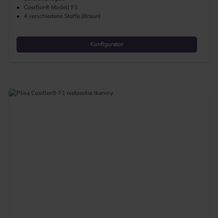
•
Cosiflor® Modell F1
•
4 verschiedene Stoffe (Braun)
Konfigurator