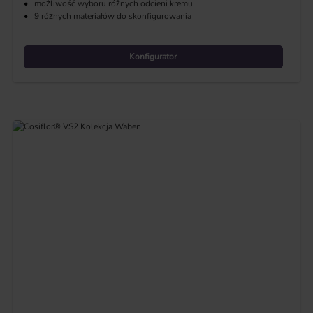
•
możliwość wyboru różnych odcieni kremu
•
9 różnych materiałów do skonfigurowania
Konfigurator