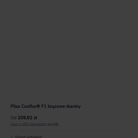
Plisa Cosiflor® F1 brązowe tkaniny
Cena regularna:
Od
209,92 zł
Ceny z VAT plus koszty wysyłki
•
Sofort verfügbar