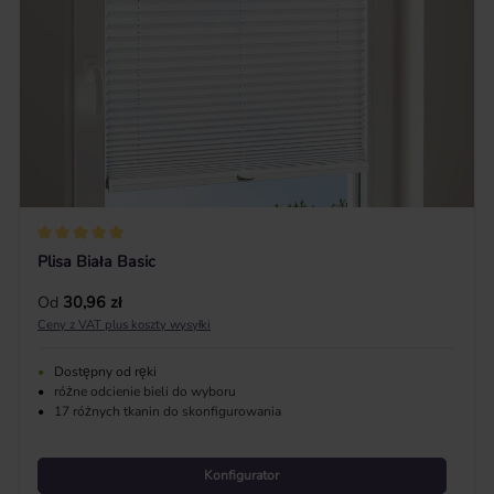
Średnia ocena 5 z 5 gwiazdek
Plisa Biała Basic
Cena regularna:
Od
30,96 zł
Ceny z VAT plus koszty wysyłki
•
Dostępny od ręki
•
różne odcienie bieli do wyboru
•
17 różnych tkanin do skonfigurowania
Konfigurator