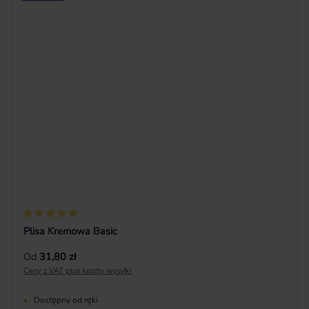
Średnia ocena 5 z 5 gwiazdek
Plisa Kremowa Basic
Cena regularna:
Od
31,80 zł
Ceny z VAT plus koszty wysyłki
•
Dostępny od ręki