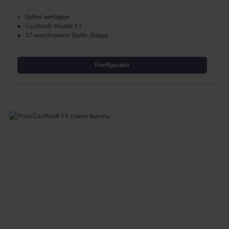
•
Sofort verfügbar
•
Cosiflor® Modell F1
•
17 verschiedene Stoffe (Beige)
Konfigurator