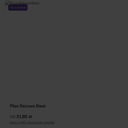
na wymiar
Plisa Beżowa Basic
Cena regularna:
Od
31,80 zł
Ceny z VAT plus koszty wysyłki