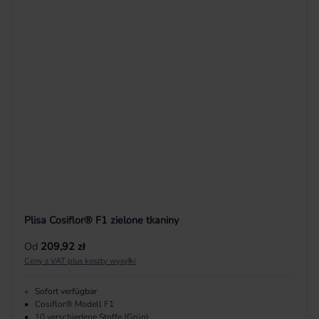
Plisa Cosiflor® F1 zielone tkaniny
Cena regularna:
Od
209,92 zł
Ceny z VAT plus koszty wysyłki
•
Sofort verfügbar
•
Cosiflor® Modell F1
•
10 verschiedene Stoffe (Grün)