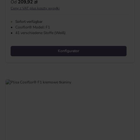
Cena regularna:
Od
209,92 zł
Ceny z VAT plus koszty wysyłki
•
Sofort verfügbar
•
Cosiflor® Modell F1
•
41 verschiedene Stoffe (Weiß)
Konfigurator