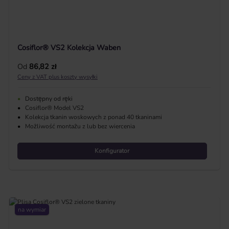
Cosiflor® VS2 Kolekcja Waben
Cena regularna:
Od
86,82 zł
Ceny z VAT plus koszty wysyłki
•
Dostępny od ręki
•
Cosiflor® Model VS2
•
Kolekcja tkanin woskowych z ponad 40 tkaninami
•
Możliwość montażu z lub bez wiercenia
Konfigurator
na wymiar