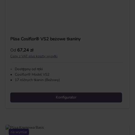
Plisa Cosiflor® VS2 beżowe tkaniny
Cena regularna:
Od
67,24 zł
Ceny z VAT plus koszty wysyłki
•
Dostępny od ręki
•
Cosiflor® Model VS2
•
17 różnych tkanin (Beżowy)
Konfigurator
na wymiar