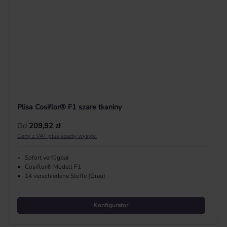
Plisa Cosiflor® F1 szare tkaniny
Cena regularna:
Od
209,92 zł
Ceny z VAT plus koszty wysyłki
•
Sofort verfügbar
•
Cosiflor® Modell F1
•
14 verschiedene Stoffe (Grau)
Konfigurator