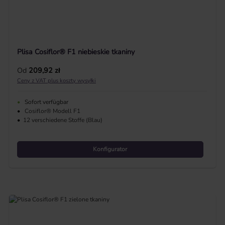
Plisa Cosiflor® F1 niebieskie tkaniny
Cena regularna:
Od
209,92 zł
Ceny z VAT plus koszty wysyłki
•
Sofort verfügbar
•
Cosiflor® Modell F1
•
12 verschiedene Stoffe (Blau)
Konfigurator