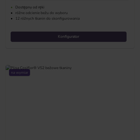
•
Dostępny od ręki
•
różne odcienie beżu do wyboru
•
12 różnych tkanin do skonfigurowania
Konfigurator
na wymiar