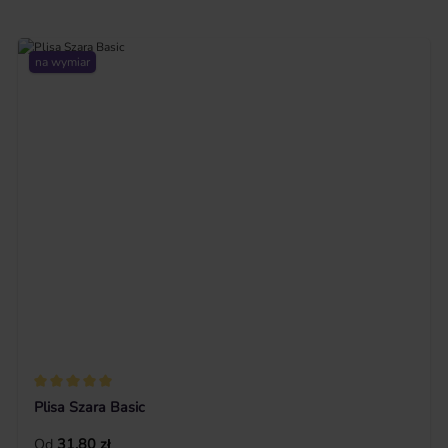
na wymiar
Średnia ocena 5 z 5 gwiazdek
Plisa Szara Basic
Cena regularna:
Od
31,80 zł