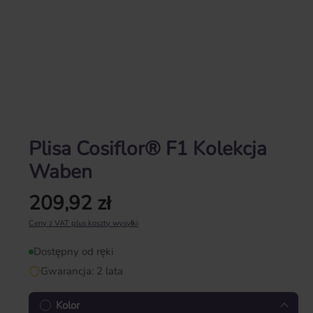
Plisa Cosiflor® F1 Kolekcja
Waben
209,92 zł
Cena regularna:
Ceny z VAT plus koszty wysyłki
Dostępny od ręki
Gwarancja: 2 lata
Kolor