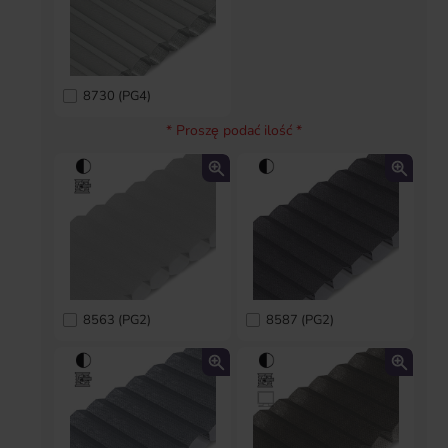
8730 (PG4)
* Proszę podać ilość *
8563 (PG2)
8587 (PG2)