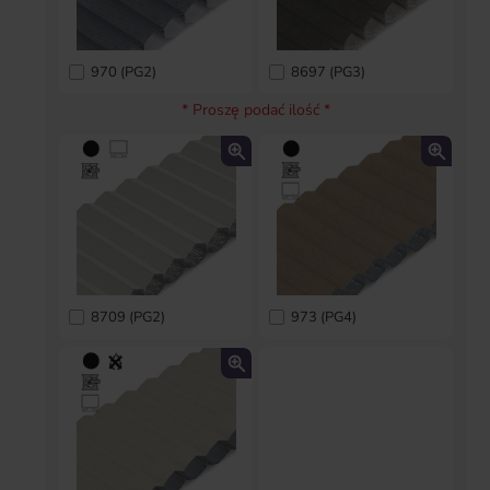
970 (PG2)
8697 (PG3)
* Proszę podać ilość *
8709 (PG2)
973 (PG4)