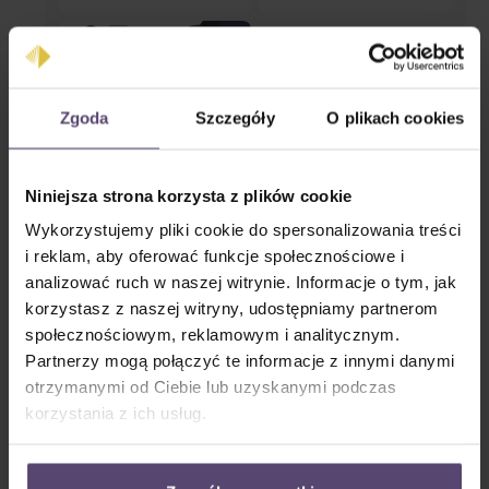
Zgoda
Szczegóły
O plikach cookies
Niniejsza strona korzysta z plików cookie
8734 (PG4)
Wykorzystujemy pliki cookie do spersonalizowania treści
* Proszę podać ilość *
i reklam, aby oferować funkcje społecznościowe i
analizować ruch w naszej witrynie. Informacje o tym, jak
korzystasz z naszej witryny, udostępniamy partnerom
społecznościowym, reklamowym i analitycznym.
Partnerzy mogą połączyć te informacje z innymi danymi
otrzymanymi od Ciebie lub uzyskanymi podczas
korzystania z ich usług.
8709 (PG2)
8601 (PG2)
* Proszę podać ilość *