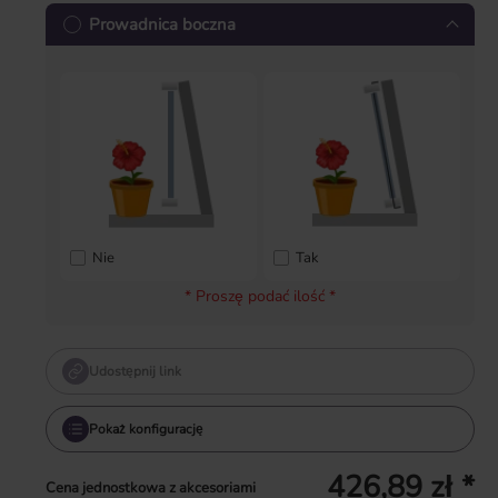
Prowadnica boczna
Nie
Tak
* Proszę podać ilość *
Udostępnij link
Pokaż konfigurację
426,89 zł *
Cena jednostkowa z akcesoriami