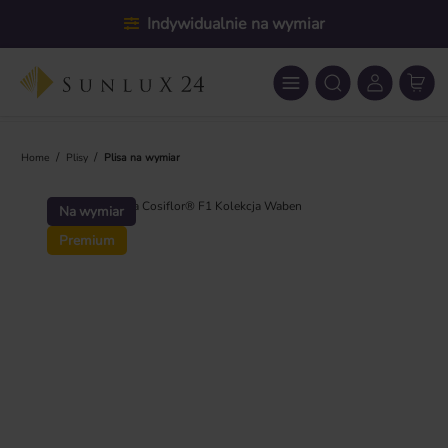
Przejdź do głównej zawartości
Indywidualnie na wymiar
/
/
Home
Plisy
Plisa na wymiar
Pomiń galerię zdjęć
Na wymiar
Premium