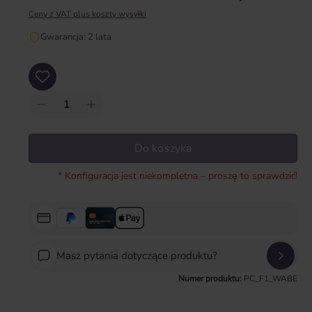
Ceny z VAT plus koszty wysyłki
Gwarancja: 2 lata
Ilość produktu: Wprowadź żądaną ilość lub użyj przycisków, aby zwiększyć lub zm
Do koszyka
* Konfiguracja jest niekompletna – proszę to sprawdzić!
Masz pytania dotyczące produktu?
Numer produktu:
PC_F1_WABE