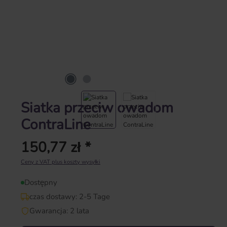
Siatka przeciw owadom
ContraLine
150,77 zł *
Cena regularna:
Ceny z VAT plus koszty wysyłki
Dostępny
czas dostawy: 2-5 Tage
Gwarancja: 2 lata