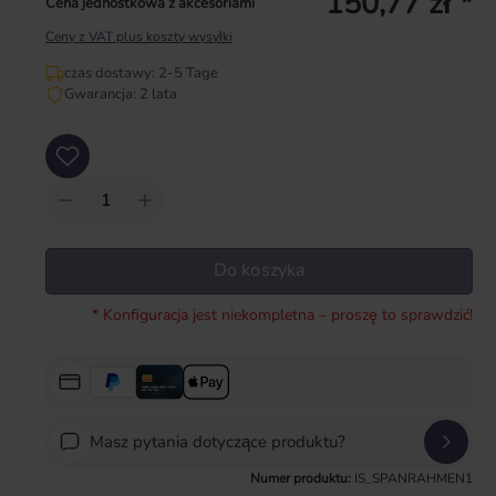
150,77 zł *
Cena jednostkowa z akcesoriami
Ceny z VAT plus koszty wysyłki
czas dostawy: 2-5 Tage
Gwarancja: 2 lata
Ilość produktu: Wprowadź żądaną ilość lub użyj przycisków, aby zwiększyć lub zm
Do koszyka
* Konfiguracja jest niekompletna – proszę to sprawdzić!
Masz pytania dotyczące produktu?
Numer produktu:
IS_SPANRAHMEN1