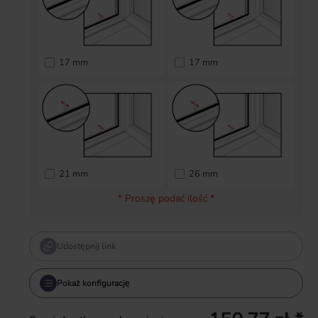
17 mm
17 mm
21 mm
26 mm
* Proszę podać ilość *
Udostępnij link
Pokaż konfigurację