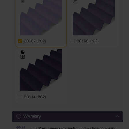
B0167 (PG2)
B0106 (PG2)
B0114 (PG2)
Wymiary
Proszę nie zapomnieć o podaniu prawidłowego wymiaru.