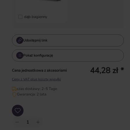
dąb bagienny
Udostępnij link
Pokaż konfigurację
44,28 zł *
Cena jednostkowa z akcesoriami
Ceny z VAT plus koszty wysyłki
czas dostawy: 2-5 Tage
Gwarancja: 2 lata
Ilość produktu: Wprowadź żądaną ilość lub użyj przycisków, aby zwiększyć lub zm