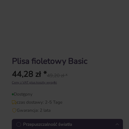
Plisa fioletowy Basic
44,28 zł *
49,20 zł *
Cena regularna:
Ceny z VAT plus koszty wysyłki
Dostępny
czas dostawy: 2-5 Tage
Gwarancja: 2 lata
Przepuszczalność światła