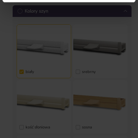
Kolory szyn
biały
srebrny
kość słoniowa
sosna