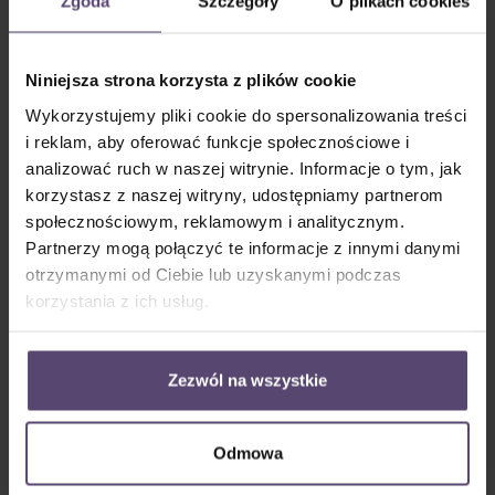
Zgoda
Szczegóły
O plikach cookies
Niniejsza strona korzysta z plików cookie
Wykorzystujemy pliki cookie do spersonalizowania treści
na ramie (z wierceniem)
na ramie z uchwytem
i reklam, aby oferować funkcje społecznościowe i
zaciskowym (bez
wiercenia)
analizować ruch w naszej witrynie. Informacje o tym, jak
korzystasz z naszej witryny, udostępniamy partnerom
społecznościowym, reklamowym i analitycznym.
Partnerzy mogą połączyć te informacje z innymi danymi
otrzymanymi od Ciebie lub uzyskanymi podczas
korzystania z ich usług.
Zezwól na wszystkie
Listwa klejona - zestaw
nośników do montażu
na ramie (bez
wiercenia)
Odmowa