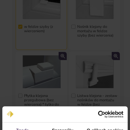
w feldze szyby (z
Nośnik klejony do
wierceniem)
montażu w feldze
szyby (bez wiercenia)
Płytka klejona
Listwa klejona - zestaw
przegubowa (bez
nośników do montażu
wiercenia) * tylko do
w feldze (bez
prostokątnych listew
wiercenia)
przyszybowych