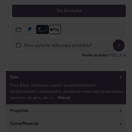
Do koszyka
Masz pytania dotyczące produktu?
Numer produktu:
PB2_LILA
Opis
Plisa Basic zachwyca swoimi wszechstronnymi
możliwościami użytkowania, ponieważ może być przesuwana
zarówno od góry, jak i o…
Więcej
Properties
Opinie/Recenzje