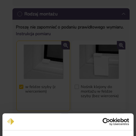
Rodzaj montażu
Proszę nie zapomnieć o podaniu prawidłowego wymiaru.
Instrukcja pomiaru
w feldze szyby (z
Nośnik klejony do
wierceniem)
montażu w feldze
szyby (bez wiercenia)