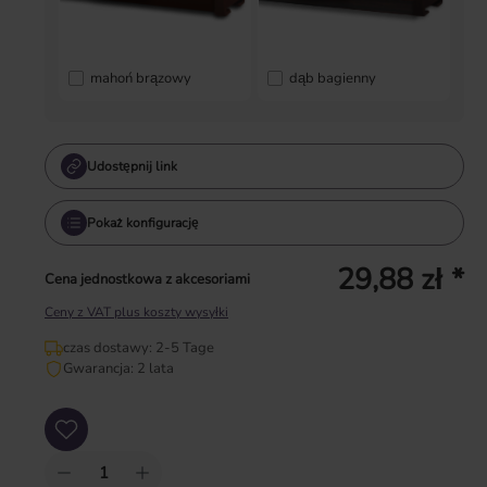
mahoń brązowy
dąb bagienny
Udostępnij link
Pokaż konfigurację
29,88 zł *
Cena jednostkowa z akcesoriami
Ceny z VAT plus koszty wysyłki
czas dostawy: 2-5 Tage
Gwarancja: 2 lata
Ilość produktu: Wprowadź żądaną ilość lub użyj przycisków, aby zwiększyć lub zm