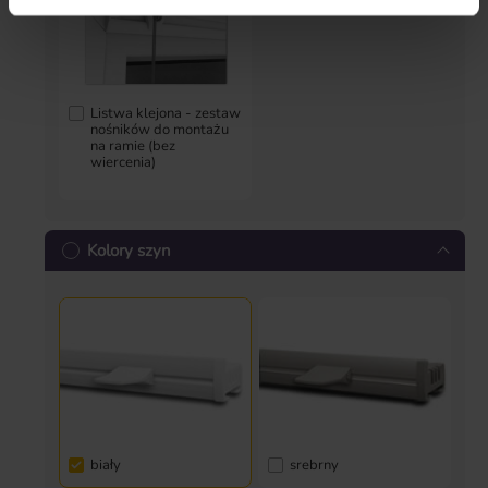
Listwa klejona - zestaw
nośników do montażu
na ramie (bez
wiercenia)
Kolory szyn
biały
srebrny