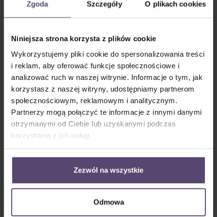
Zgoda
Szczegóły
O plikach cookies
Płytka klejona
Listwa klejona - zestaw
Niniejsza strona korzysta z plików cookie
przegubowa (bez
nośników do montażu
wiercenia) * tylko do
w feldze (bez
Wykorzystujemy pliki cookie do spersonalizowania treści
prostokątnych listew
wiercenia)
i reklam, aby oferować funkcje społecznościowe i
przyszybowych
analizować ruch w naszej witrynie. Informacje o tym, jak
korzystasz z naszej witryny, udostępniamy partnerom
społecznościowym, reklamowym i analitycznym.
Partnerzy mogą połączyć te informacje z innymi danymi
otrzymanymi od Ciebie lub uzyskanymi podczas
korzystania z ich usług.
na ramie (z wierceniem)
na ramie z uchwytem
zaciskowym (bez
wiercenia)
Zezwól na wszystkie
Odmowa