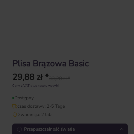
Plisa Brązowa Basic
29,88 zł *
33,20 zł *
Cena regularna:
Ceny z VAT plus koszty wysyłki
Dostępny
czas dostawy: 2-5 Tage
Gwarancja: 2 lata
Przepuszczalność światła