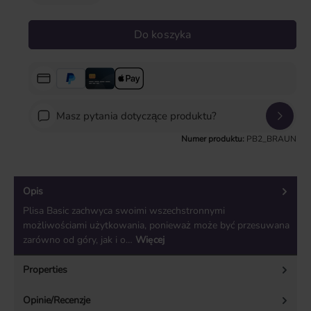
Do koszyka
Masz pytania dotyczące produktu?
Numer produktu:
PB2_BRAUN
Opis
Plisa Basic zachwyca swoimi wszechstronnymi
możliwościami użytkowania, ponieważ może być przesuwana
zarówno od góry, jak i o…
Więcej
Properties
Opinie/Recenzje