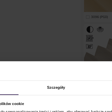
3096 (PG0)
Szczegóły
3075 (PG1)
 plików cookie
do spersonalizowania treści i reklam, aby oferować funkcje sp