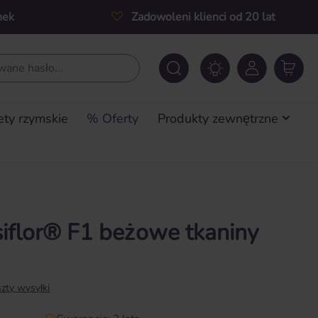
nek
Zadowoleni klienci od 20 lat
ety rzymskie
% Oferty
Produkty zewnętrzne
siflor® F1 beżowe tkaniny
zty wysyłki