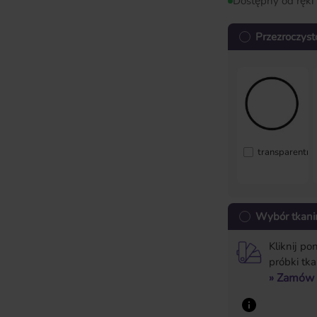
Dostępny od ręki
Przezroczyst
transparentny
Wybór tkani
Kliknij po
próbki tka
» Zamów 