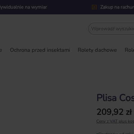
dywidualnie na wymiar
Zakup na rachu
e
Ochrona przed insektami
Rolety dachowe
Rol
Plisa Co
209,92 zł
Cena regularna:
Ceny z VAT plus kos