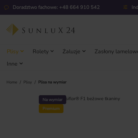
ejdź do głównej zawartości
Przejdź do wyszukiwania
Przejdź do głównej nawigacji
Doradztwo fachowe: +48 664 910 542
In
Plisy
Rolety
Żaluzje
Zasłony lamelow
Inne
/
/
Home
Plisy
Plisa na wymiar
Pomiń galerię zdjęć
Na wymiar
Premium