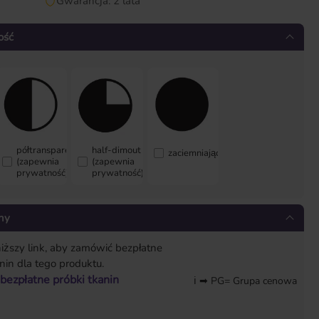
Gwarancja: 2 lata
ość
półtransparentny
half-dimout
zaciemniający
(zapewnia
(zapewnia
prywatność)
prywatność)
ny
niższy link, aby zamówić bezpłatne
nin dla tego produktu.
bezpłatne próbki tkanin
ℹ ➡ PG= Grupa cenowa