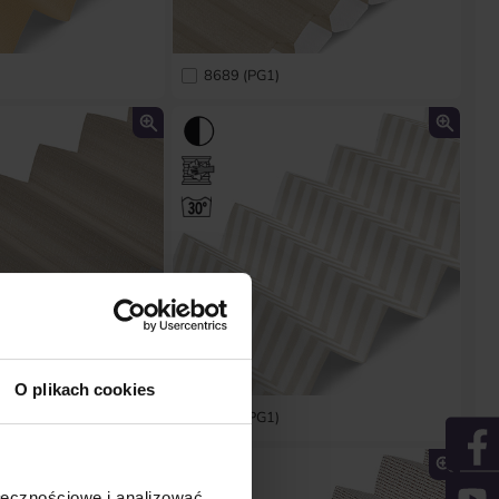
8689 (PG1)
O plikach cookies
3109 (PG1)
ołecznościowe i analizować