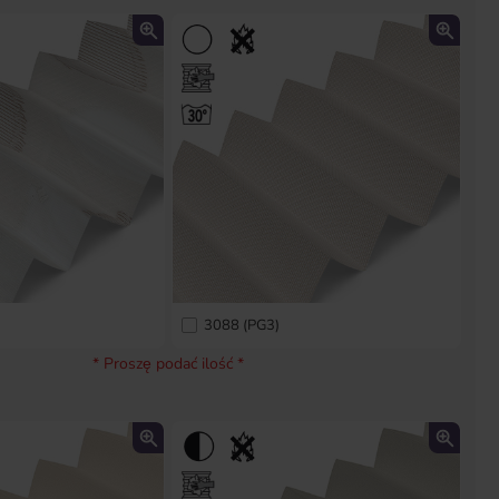
3088 (PG3)
* Proszę podać ilość *