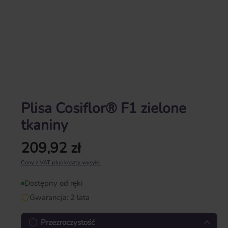
Plisa Cosiflor® F1 zielone
tkaniny
209,92 zł
Cena regularna:
Ceny z VAT plus koszty wysyłki
Dostępny od ręki
Gwarancja: 2 lata
Przezroczystość