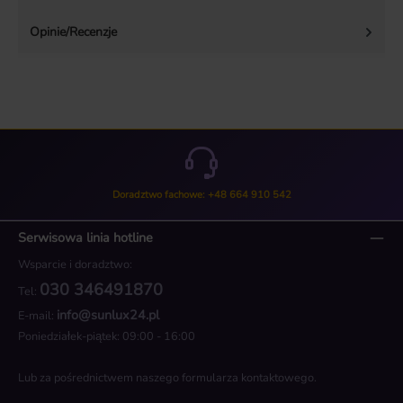
Opinie/Recenzje
Doradztwo fachowe: +48 664 910 542
Serwisowa linia hotline
Wsparcie i doradztwo:
030 346491870
Tel:
info@sunlux24.pl
E-mail:
Poniedziałek-piątek: 09:00 - 16:00
Lub za pośrednictwem naszego
formularza kontaktowego
.