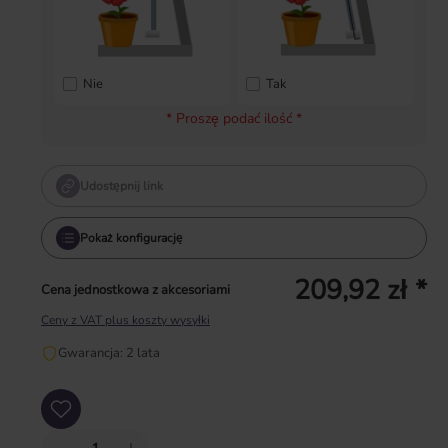
Nie
Tak
* Proszę podać ilość *
Udostępnij link
Pokaż konfigurację
209,92 zł *
Cena jednostkowa z akcesoriami
Ceny z VAT plus koszty wysyłki
Gwarancja: 2 lata
Ilość produktu: Wprowadź żądaną ilość lub użyj przycisków, aby zwiększyć lub zm