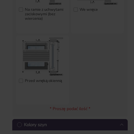
Na ramie z uchwytami
We wnęce
zaciskowymi (bez
wiercenia)
Przed wnęką okienną
* Proszę podać ilość *
Kolory szyn