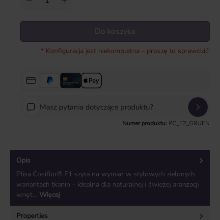
Do koszyka
* Konfiguracja jest niekompletna – proszę to sprawdzić!
Masz pytania dotyczące produktu?
Numer produktu:
PC_F2_GRUEN
Opis
Plisa Cosiflor® F1 szyta na wymiar w stylowych zielonych
wariantach tkanin – idealna dla naturalnej i świeżej aranżacji
wnęt…
Więcej
Properties