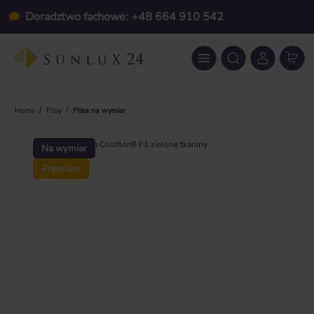
Przejdź do głównej zawartości
Indywidualnie na wymiar
/
/
Home
Plisy
Plisa na wymiar
Pomiń galerię zdjęć
Na wymiar
Premium