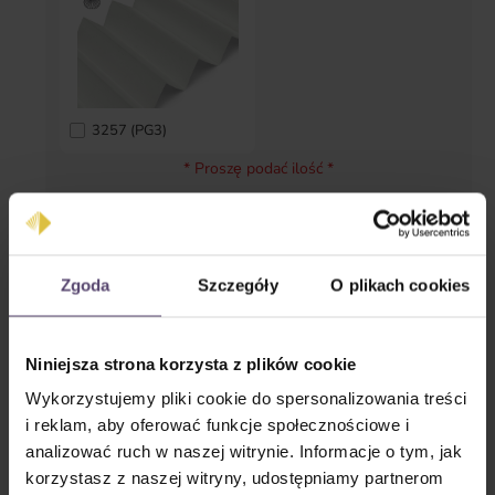
3257 (PG3)
* Proszę podać ilość *
Wymiary
Breite in cm
Zgoda
Szczegóły
O plikach cookies
Niniejsza strona korzysta z plików cookie
Zakres: 0–0
Höhe in cm
Wykorzystujemy pliki cookie do spersonalizowania treści
i reklam, aby oferować funkcje społecznościowe i
analizować ruch w naszej witrynie. Informacje o tym, jak
Zakres: 0–0
korzystasz z naszej witryny, udostępniamy partnerom