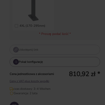
4XL (170-295mm)
* Proszę podać ilość *
Udostępnij link
Pokaż konfigurację
810,92 zł *
Cena jednostkowa z akcesoriami
Ceny z VAT plus koszty wysyłki
czas dostawy: 3-4 Wochen
Gwarancja: 2 lata
Ilość produktu: Wprowadź żądaną ilość lub użyj przycisków, aby zwiększyć lub zm