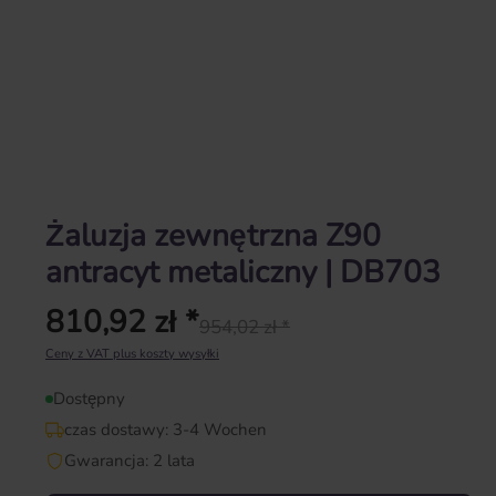
Żaluzja zewnętrzna Z90
antracyt metaliczny | DB703
810,92 zł *
954,02 zł *
Cena regularna:
Ceny z VAT plus koszty wysyłki
Dostępny
czas dostawy: 3-4 Wochen
Gwarancja: 2 lata