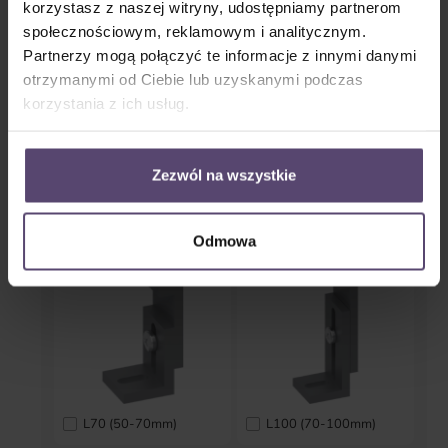
korzystasz z naszej witryny, udostępniamy partnerom
społecznościowym, reklamowym i analitycznym.
Partnerzy mogą połączyć te informacje z innymi danymi
otrzymanymi od Ciebie lub uzyskanymi podczas
korzystania z ich usług.
Bez końcówek
Z końcówkami
* Proszę podać ilość *
Zezwól na wszystkie
Uchwyt szyny aluminiowej
Odmowa
L70 (50-70mm)
L100 (70-100mm)