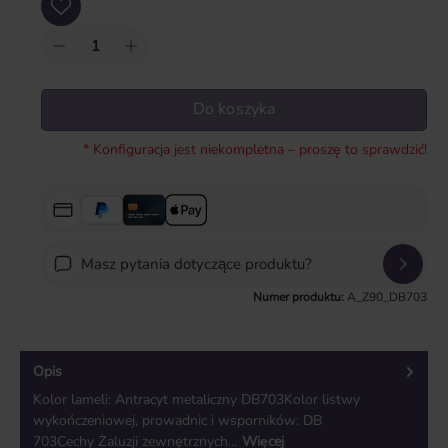
Do koszyka
* Konfiguracja jest niekompletna – proszę to sprawdzić!
Masz pytania dotyczące produktu?
Numer produktu:
A_Z90_DB703
Opis
Kolor lameli: Antracyt metaliczny DB703Kolor listwy
wykończeniowej, prowadnic i wsporników: DB
703Cechy Żaluzji zewnętrznych…
Więcej