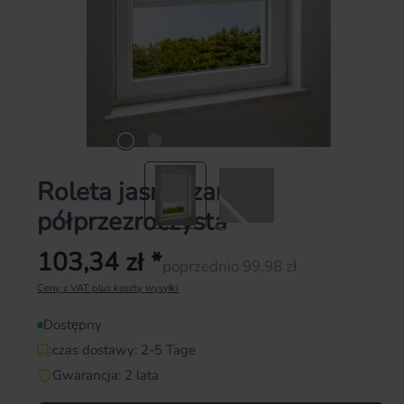
Roleta jasnoszary |
półprzezroczysta
103,34 zł *
poprzednio 99,98 zł
Cena regularna:
Ceny z VAT plus koszty wysyłki
Dostępny
czas dostawy: 2-5 Tage
Gwarancja: 2 lata