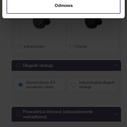
Odmowa
antracytowy
Czarny
Długość obsługi
Standardowo 2/3
Indywidualna długość
wysokości rolety
obsługi
Prowadnica linkowa (zabezpieczenie
wahadłowe)