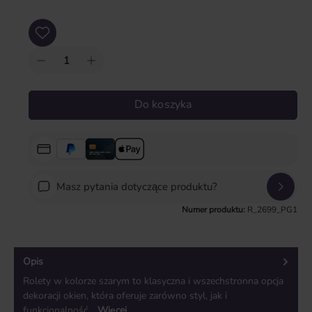
Ilość produktu: Wprowadź żądaną ilość lub użyj przycisków, aby zwiększyć lub zm
Do koszyka
Masz pytania dotyczące produktu?
Numer produktu:
R_2699_PG1
Opis
Rolety w kolorze szarym to klasyczna i wszechstronna opcja
dekoracji okien, która oferuje zarówno styl, jak i
funkcjonalność…
Więcej