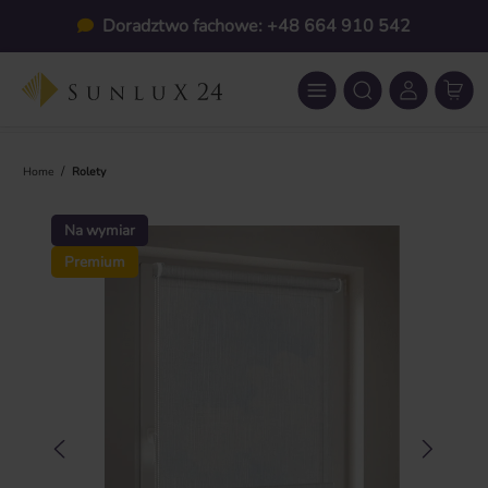
Przejdź do głównej zawartości
Doradztwo fachowe: +48 664 910 542
/
Home
Rolety
Pomiń galerię zdjęć
Na wymiar
Premium