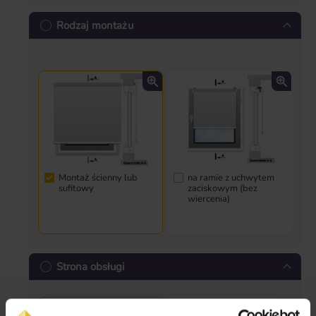
Rodzaj montażu
Montaż ścienny lub
na ramie z uchwytem
sufitowy
zaciskowym (bez
wiercenia)
Strona obsługi