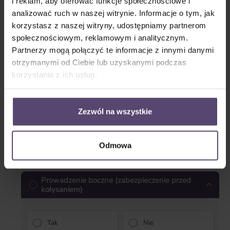
i reklam, aby oferować funkcje społecznościowe i
lewy
prawy
analizować ruch w naszej witrynie. Informacje o tym, jak
* Proszę podać ilość *
korzystasz z naszej witryny, udostępniamy partnerom
społecznościowym, reklamowym i analitycznym.
Partnerzy mogą połączyć te informacje z innymi danymi
Blenda
otrzymanymi od Ciebie lub uzyskanymi podczas
korzystania z ich usług.
Zezwól na wszystkie
Blenda prosta
Blenda zamknięta
Odmowa
* Proszę podać ilość *
Prowadzenie boczne (zabezpieczenie przed
kołysaniem)
Tak
Nie