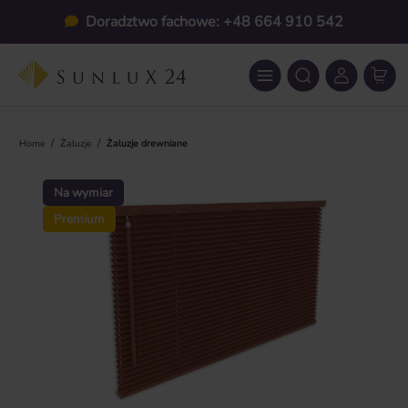
Przejdź do głównej zawartości
Doradztwo fachowe: +48 664 910 542
/
/
Home
Żaluzje
Żaluzje drewniane
Pomiń galerię zdjęć
Na wymiar
Premium