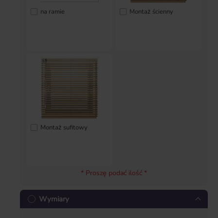
na ramie
Montaż ścienny
Montaż sufitowy
* Proszę podać ilość *
Wymiary