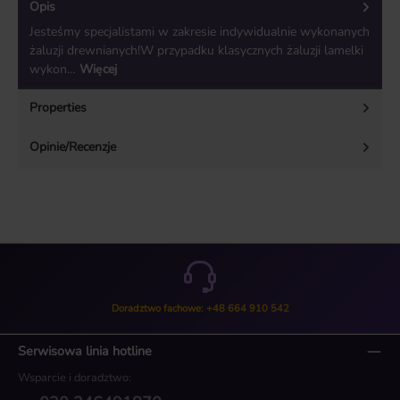
Opis
Jesteśmy specjalistami w zakresie indywidualnie wykonanych
żaluzji drewnianych!W przypadku klasycznych żaluzji lamelki
wykon…
Więcej
Properties
Opinie/Recenzje
Doradztwo fachowe: +48 664 910 542
Serwisowa linia hotline
Wsparcie i doradztwo: