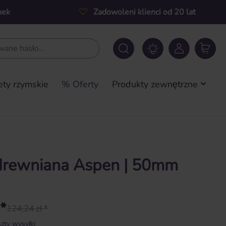
nek
Zadowoleni klienci od 20 lat
ety rzymskie
% Oferty
Produkty zewnętrzne
 drewniana Aspen | 50mm
 *
124,24 zł *
zty wysyłki