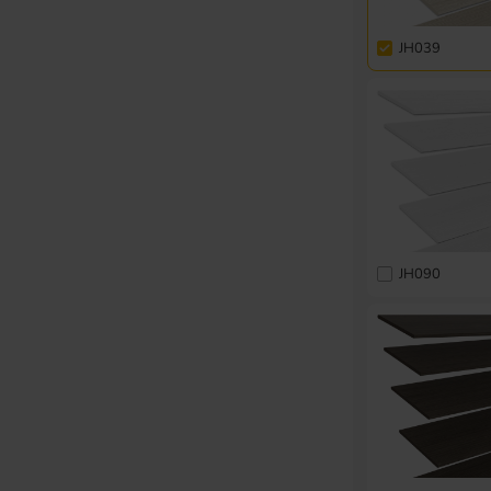
JH039
JH090