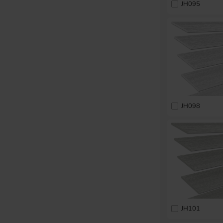
JH095
JH098
JH101