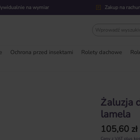
dywidualnie na wymiar
Zakup na rachu
e
Ochrona przed insektami
Rolety dachowe
Rol
Żaluzja
lamela
105,60 zł
Cena regularna:
Ceny z VAT plus kos