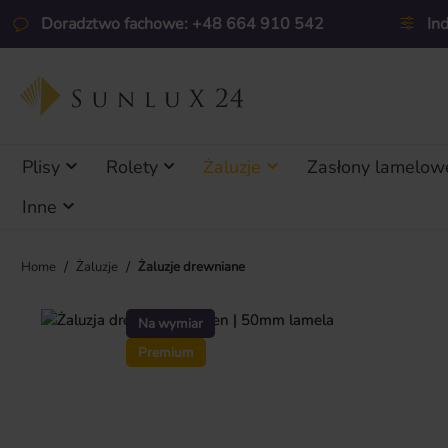
ejdź do głównej zawartości
Przejdź do wyszukiwania
Przejdź do głównej nawigacji
Doradztwo fachowe: +48 664 910 542
In
Plisy
Rolety
Żaluzje
Zasłony lamelow
Inne
/
/
Home
Żaluzje
Żaluzje drewniane
Pomiń galerię zdjęć
Na wymiar
Premium