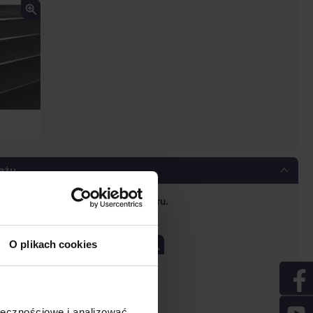
ażu
nieć o podaniu prawidłowego wymiaru.
u
O plikach cookies
ołecznościowe i analizować