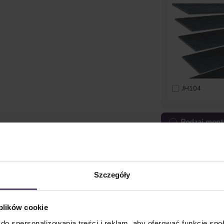
JH104
Rodzaj mont
Proszę nie zapom
Instrukcja pomiar
Szczegóły
 plików cookie
do spersonalizowania treści i reklam, aby oferować funkcje sp