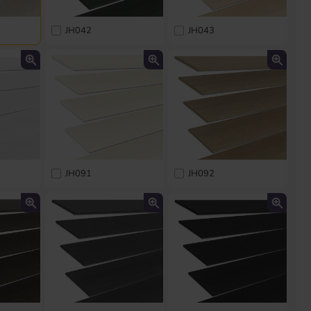
JH042
JH043
JH091
JH092