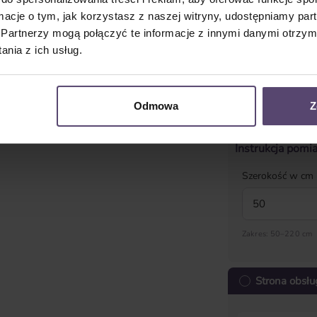
ormacje o tym, jak korzystasz z naszej witryny, udostępniamy p
Partnerzy mogą połączyć te informacje z innymi danymi otrzym
nia z ich usług.
Montaż ścienn
Odmowa
Z
Wymiary
Instrukcja pomi
Szerokość w cm
Zakres: 50–220 cm
Strona obsłu