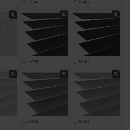
JH096
JH097
JH099
JH100
JH102
JH103