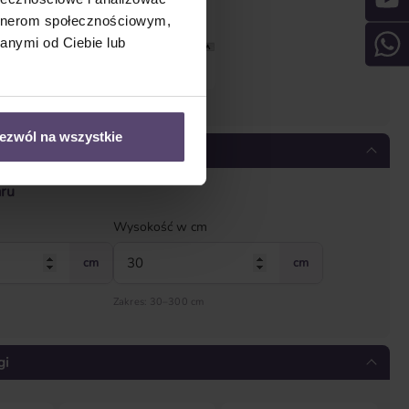
artnerom społecznościowym,
anymi od Ciebie lub
y
Montaż sufitowy
* Proszę podać ilość *
ezwól na wszystkie
aru
Wysokość w cm
cm
cm
Zakres: 30–300 cm
gi