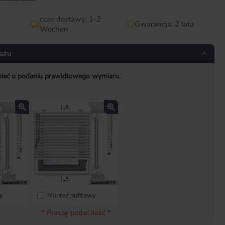
czas dostawy: 1-2
Gwarancja: 2 lata
Wochen
ażu
nieć o podaniu prawidłowego wymiaru.
u
y
Montaż sufitowy
* Proszę podać ilość *