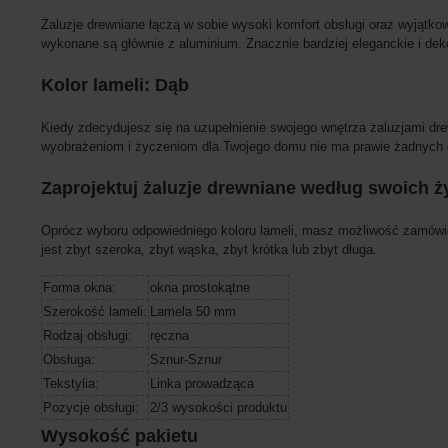
Żaluzje drewniane łączą w sobie wysoki komfort obsługi oraz wyjąt
wykonane są głównie z aluminium. Znacznie bardziej eleganckie i dek
Kolor lameli: Dąb
Kiedy zdecydujesz się na uzupełnienie swojego wnętrza żaluzjami dr
wyobrażeniom i życzeniom dla Twojego domu nie ma prawie żadnych 
Zaprojektuj żaluzje drewniane według swoich ż
Oprócz wyboru odpowiedniego koloru lameli, masz możliwość zamówieni
jest zbyt szeroka, zbyt wąska, zbyt krótka lub zbyt długa.
Forma okna:
okna prostokątne
Szerokość lameli:
Lamela 50 mm
Rodzaj obsługi:
ręczna
Obsługa:
Sznur-Sznur
Tekstylia:
Linka prowadząca
Pozycje obsługi:
2/3 wysokości produktu
Wysokość pakietu