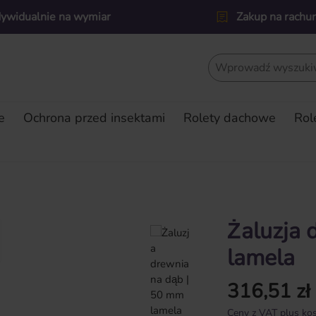
dywidualnie na wymiar
Zakup na rachu
e
Ochrona przed insektami
Rolety dachowe
Rol
Żaluzja 
lamela
316,51 zł
Cena regularna:
Ceny z VAT plus kos