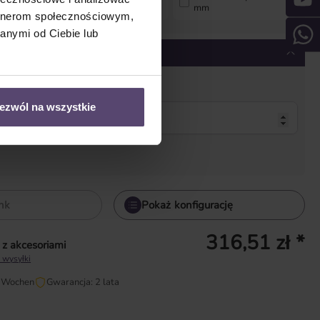
mm
artnerom społecznościowym,
anymi od Ciebie lub
ugi
ezwól na wszystkie
ink
Pokaż konfigurację
316,51 zł *
z akcesoriami
 wysyłki
2 Wochen
Gwarancja: 2 lata
wadź żądaną ilość lub użyj przycisków, aby zwiększyć lub zmniejszyć il