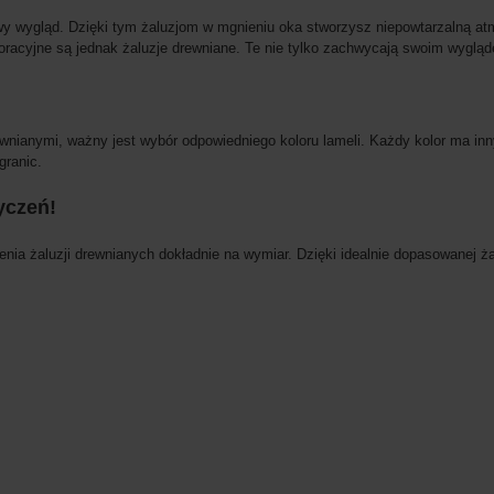
kowy wygląd. Dzięki tym żaluzjom w mgnieniu oka stworzysz niepowtarzalną 
oracyjne są jednak żaluzje drewniane. Te nie tylko zachwycają swoim wygląd
ewnianymi, ważny jest wybór odpowiedniego koloru lameli. Każdy kolor ma i
granic.
yczeń!
a żaluzji drewnianych dokładnie na wymiar. Dzięki idealnie dopasowanej żal