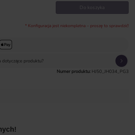
Do koszyka
* Konfiguracja jest niekompletna – proszę to sprawdzić!
a dotyczące produktu?
Numer produktu:
HJ50_JH034_PG3
nych!