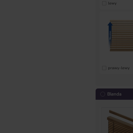
lewy
prawy-lewy
Blenda