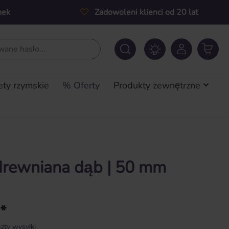
nek
Zadowoleni klienci od 20 lat
ety rzymskie
% Oferty
Produkty zewnętrzne
drewniana dąb | 50 mm
 *
zty wysyłki