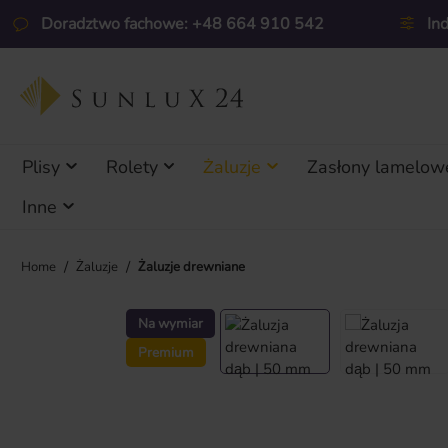
ejdź do głównej zawartości
Przejdź do wyszukiwania
Przejdź do głównej nawigacji
Doradztwo fachowe: +48 664 910 542
In
Plisy
Rolety
Żaluzje
Zasłony lamelow
Inne
/
/
Home
Żaluzje
Żaluzje drewniane
Pomiń galerię zdjęć
Na wymiar
Premium