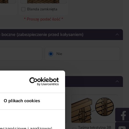
Blenda zamknięta
* Proszę podać ilość *
 boczne (zabezpieczenie przed kołysaniem)
Nie
O plikach cookies
Taśma tekstylna 38
ołecznościowe i analizować
Texband 25 mm