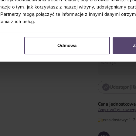
prowadzenia
ormacje o tym, jak korzystasz z naszej witryny, udostępniamy p
Partnerzy mogą połączyć te informacje z innymi danymi otrzym
nia z ich usług.
Długość obsł
Bedienlänge in cm
Odmowa
Z
min=0 (0)
Udostępnij l
Cena jednostkowa 
Ceny z VAT plus koszty
czas dostawy: 1-
Ilość produktu: Wpro