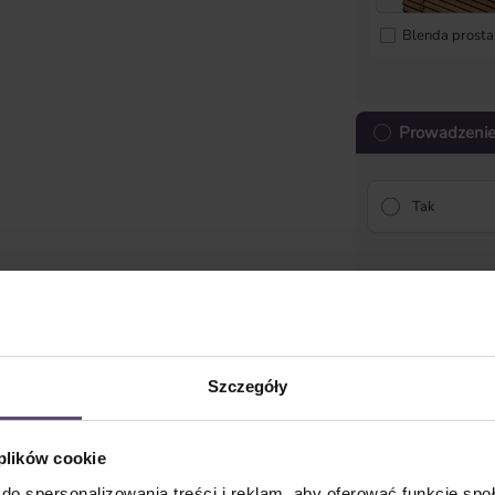
Blenda prosta
Prowadzenie
Tak
Tekstylia
Szczegóły
 plików cookie
Kordel do
do spersonalizowania treści i reklam, aby oferować funkcje sp