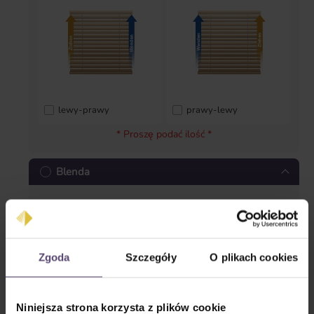
lewy-prawy
prawy-lewy
* Proszę podać ilość *
Blenda
Zgoda
Szczegóły
O plikach cookies
Blenda prosta
Blenda zamknięta
Niniejsza strona korzysta z plików cookie
* Proszę podać ilość *