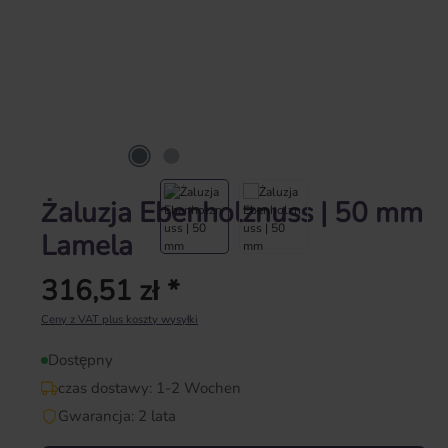
Żaluzja Ebenholznuss | 50 mm
Lamela
316,51 zł *
Cena regularna:
Ceny z VAT plus koszty wysyłki
Dostępny
czas dostawy: 1-2 Wochen
Gwarancja: 2 lata