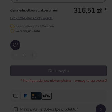
316,51 zł *
Cena jednostkowa z akcesoriami
Ceny z VAT plus koszty wysyłki
czas dostawy: 1-2 Wochen
Gwarancja: 2 lata
Ilość produktu: Wprowadź żądaną ilość lub użyj przycisków, aby zwiększyć lub zm
Do koszyka
* Konfiguracja jest niekompletna – proszę to sprawdzić!
Masz pytania dotyczące produktu?