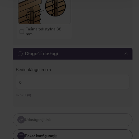
Taśma tekstylna 38
mm
Długość obsługi
Bedienlänge in cm
min=0 (0)
Udostępnij link
Pokaż konfigurację