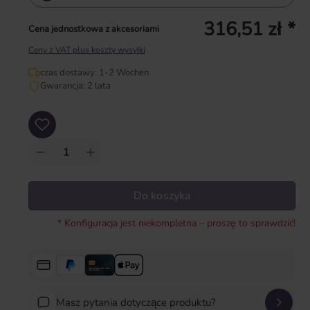
316,51 zł *
Cena jednostkowa z akcesoriami
Ceny z VAT plus koszty wysyłki
czas dostawy: 1-2 Wochen
Gwarancja: 2 lata
Ilość produktu: Wprowadź żądaną ilość lub użyj przycisków, aby zwiększyć lub zm
Do koszyka
* Konfiguracja jest niekompletna – proszę to sprawdzić!
Masz pytania dotyczące produktu?