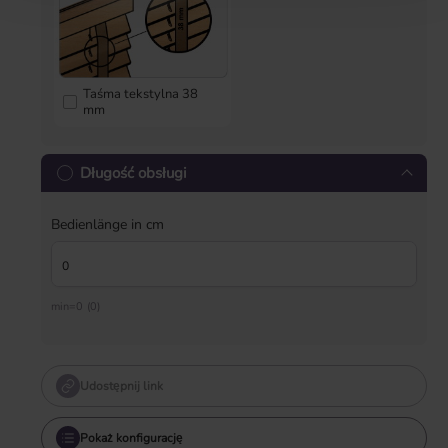
Taśma tekstylna 38
mm
Długość obsługi
Bedienlänge in cm
min=0 (0)
Udostępnij link
Pokaż konfigurację