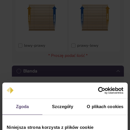
lewy-prawy
prawy-lewy
* Proszę podać ilość *
Blenda
Zgoda
Szczegóły
O plikach cookies
Blenda prosta
Blenda zamknięta
Niniejsza strona korzysta z plików cookie
* Proszę podać ilość *