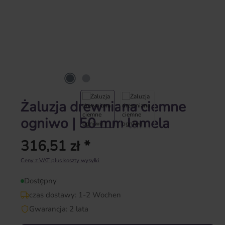
Żaluzja drewniana ciemne
ogniwo | 50 mm lamela
316,51 zł *
Cena regularna:
Ceny z VAT plus koszty wysyłki
Dostępny
czas dostawy: 1-2 Wochen
Gwarancja: 2 lata