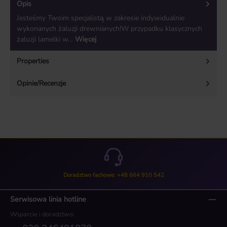
Opis
Jesteśmy Twoim specjalistą w zakresie indywidualnie
wykonanych żaluzji drewnianych!W przypadku klasycznych
żaluzji lamelki w…
Więcej
Properties
Opinie/Recenzje
Doradztwo fachowe: +48 664 910 542
Serwisowa linia hotline
Wsparcie i doradztwo: