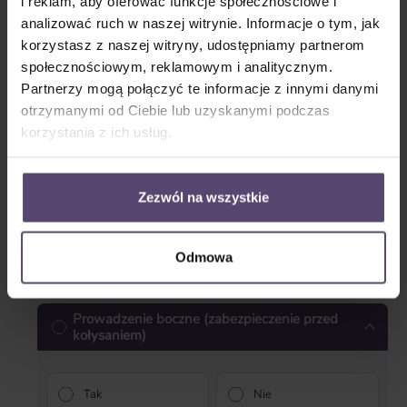
i reklam, aby oferować funkcje społecznościowe i
lewy
prawy
analizować ruch w naszej witrynie. Informacje o tym, jak
* Proszę podać ilość *
korzystasz z naszej witryny, udostępniamy partnerom
społecznościowym, reklamowym i analitycznym.
Partnerzy mogą połączyć te informacje z innymi danymi
Blenda
otrzymanymi od Ciebie lub uzyskanymi podczas
korzystania z ich usług.
Zezwól na wszystkie
Blenda prosta
Blenda zamknięta
Odmowa
* Proszę podać ilość *
Prowadzenie boczne (zabezpieczenie przed
kołysaniem)
Tak
Nie