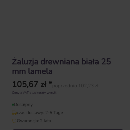
Żaluzja drewniana biała 25
mm lamela
105,67 zł *
poprzednio 102,23 zł
Cena regularna:
Ceny z VAT plus koszty wysyłki
Dostępny
czas dostawy: 2-5 Tage
Gwarancja: 2 lata