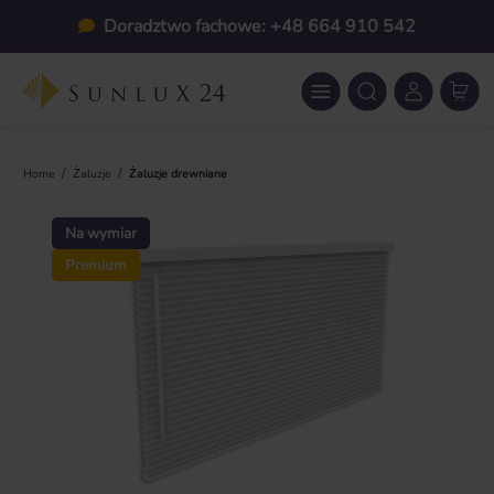
Przejdź do głównej zawartości
Doradztwo fachowe: +48 664 910 542
/
/
Home
Żaluzje
Żaluzje drewniane
Pomiń galerię zdjęć
Na wymiar
Premium