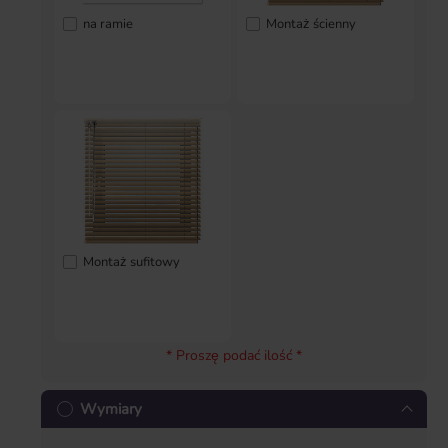
na ramie
Montaż ścienny
Montaż sufitowy
* Proszę podać ilość *
Wymiary