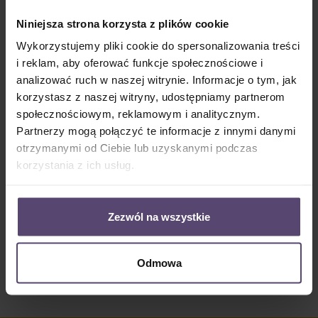
Dostępny, czas dostawy: 2-5 Tage
Niniejsza strona korzysta z plików cookie
Ilość produktu: Wprowadź żądaną ilość lub użyj przycisków, aby zwiększyć lub zm
Do koszyka
Wykorzystujemy pliki cookie do spersonalizowania treści
i reklam, aby oferować funkcje społecznościowe i
Numer produktu:
MU_R_2795_PG2
analizować ruch w naszej witrynie. Informacje o tym, jak
korzystasz z naszej witryny, udostępniamy partnerom
społecznościowym, reklamowym i analitycznym.
Opis
Partnerzy mogą połączyć te informacje z innymi danymi
otrzymanymi od Ciebie lub uzyskanymi podczas
Informacje o tkaninie 2795:56% refleksji (światło jest odbijane
od tkaniny)44% absorpcji (światło jest pochłaniane przez tka…
korzystania z ich usług.
Więcej
Properties
Zezwól na wszystkie
Opinie/Recenzje
Odmowa