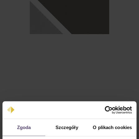
Cena regularna:
0,00 zł
Zgoda
Szczegóły
O plikach cookies
Ceny z VAT plus koszty wysyłki