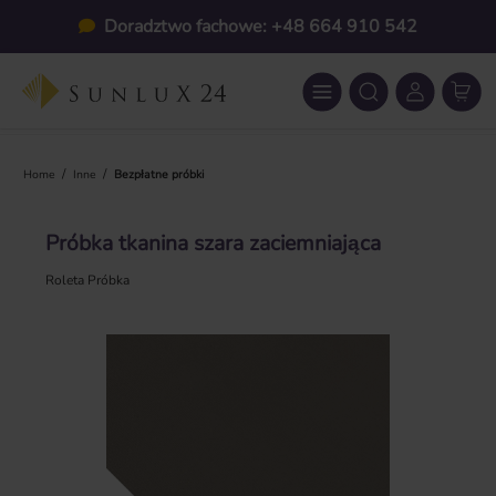
Przejdź do głównej zawartości
Doradztwo fachowe: +48 664 910 542
/
/
Home
Inne
Bezpłatne próbki
Próbka tkanina szara zaciemniająca
Roleta Próbka
Pomiń galerię zdjęć