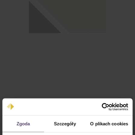
Cena regularna:
0,00 zł
Zgoda
Szczegóły
O plikach cookies
Ceny z VAT plus koszty wysyłki