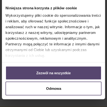
Dostępny, czas dostawy: 2-5 Tage
Niniejsza strona korzysta z plików cookie
Ilość produktu: Wprowadź żądaną ilość lub użyj przycisków, aby zwiększyć lub zm
Do koszyka
Wykorzystujemy pliki cookie do spersonalizowania treści
i reklam, aby oferować funkcje społecznościowe i
Numer produktu:
MU_R_2792_PG2
analizować ruch w naszej witrynie. Informacje o tym, jak
korzystasz z naszej witryny, udostępniamy partnerom
społecznościowym, reklamowym i analitycznym.
Opis
Partnerzy mogą połączyć te informacje z innymi danymi
otrzymanymi od Ciebie lub uzyskanymi podczas
Informacje o tkaninie 2792:52% refleksji (światło jest odbijane
od tkaniny)48% absorpcji (światło jest pochłaniane przez tka…
korzystania z ich usług.
Więcej
Properties
Zezwól na wszystkie
Opinie/Recenzje
Odmowa