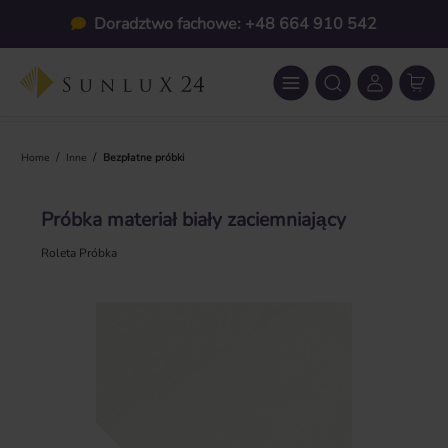
Przejdź do głównej zawartości
Doradztwo fachowe: +48 664 910 542
/
/
Home
Inne
Bezpłatne próbki
Próbka materiał biały zaciemniający
Roleta Próbka
Pomiń galerię zdjęć