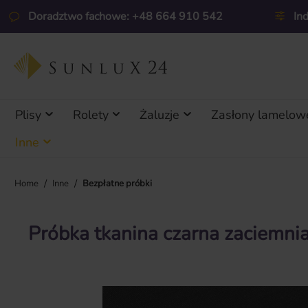
ejdź do głównej zawartości
Przejdź do wyszukiwania
Przejdź do głównej nawigacji
Doradztwo fachowe: +48 664 910 542
In
Plisy
Rolety
Żaluzje
Zasłony lamelow
Inne
/
/
Home
Inne
Bezpłatne próbki
Próbka tkanina czarna zaciemni
Pomiń galerię zdjęć