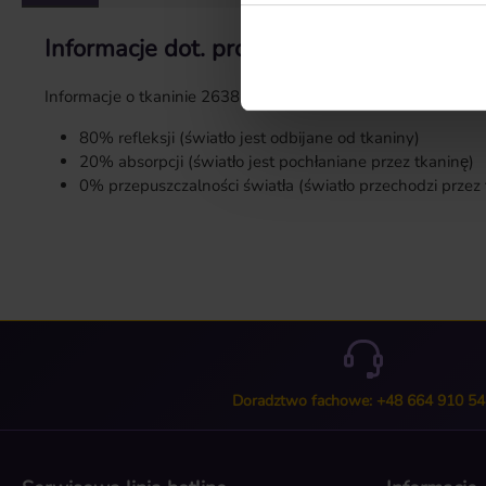
Informacje dot. produktu "Próbka tkanin
Informacje o tkaninie 2638:
80% refleksji (światło jest odbijane od tkaniny)
20% absorpcji (światło jest pochłaniane przez tkaninę)
0% przepuszczalności światła (światło przechodzi przez 
Doradztwo fachowe: +48 664 910 54