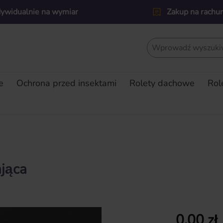
dywidualnie na wymiar
Zakup na rachu
e
Ochrona przed insektami
Rolety dachowe
Rol
ająca
Cena regularn
0,00 zł