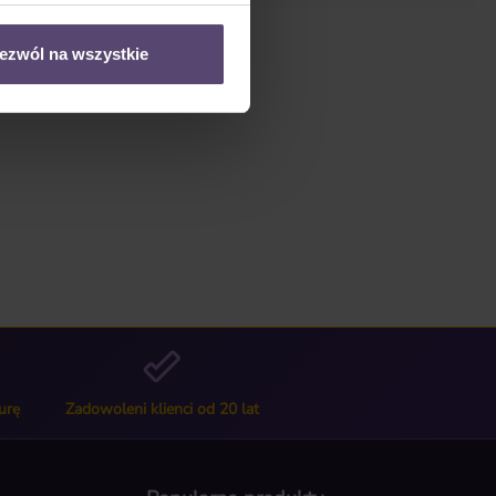
ezwól na wszystkie
urę
Zadowoleni klienci od 20 lat