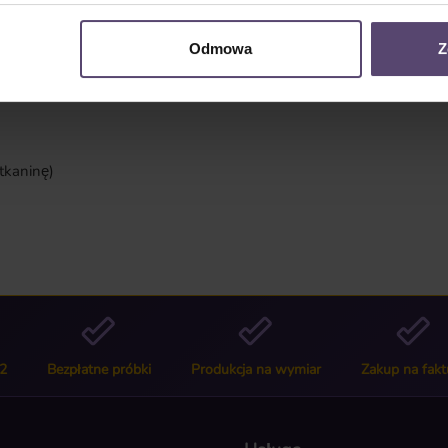
a czarna zaciemniająca"
Odmowa
Z
tkaninę)
2
Bezpłatne próbki
Produkcja na wymiar
Zakup na fakt