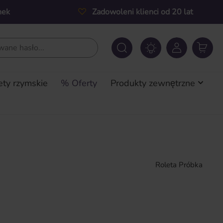
nek
Zadowoleni klienci od 20 lat
ety rzymskie
% Oferty
Produkty zewnętrzne
Roleta Próbka
a: