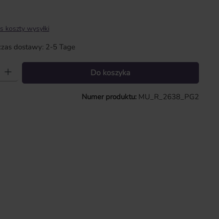
s koszty wysyłki
zas dostawy: 2-5 Tage
 Wprowadź żądaną ilość lub użyj przycisków, aby zwiększyć lub zmniejszy
Do koszyka
Numer produktu:
MU_R_2638_PG2