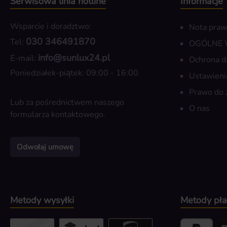
Serwisowa linia hotline
Informacje
Wsparcie i doradztwo:
Nota pra
030 346491870
Tel:
OGÓLNE
info@sunlux24.pl
E-mail:
Ochrona d
Poniedziałek-piątek: 09:00 - 16:00
Ustawieni
Prawo do 
Lub za pośrednictwem naszego
O nas
formularza kontaktowego
.
Odwołaj umowę
Metody wysyłki
Metody pła