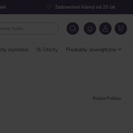
nek
Zadowoleni klienci od 20 lat
ety rzymskie
% Oferty
Produkty zewnętrzne
Roleta Próbka
a: