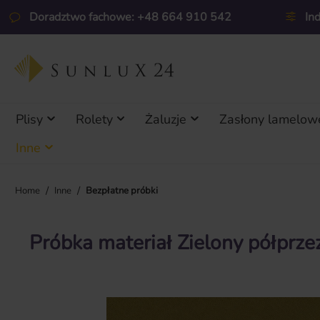
ejdź do głównej zawartości
Przejdź do wyszukiwania
Przejdź do głównej nawigacji
Doradztwo fachowe: +48 664 910 542
In
Plisy
Rolety
Żaluzje
Zasłony lamelow
Inne
/
/
Home
Inne
Bezpłatne próbki
Próbka materiał Zielony półprze
Pomiń galerię zdjęć