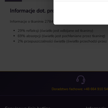
Informacje dot. produktu "Próbka materia
Informacje o tkaninie 2784:
29% refleksji (światło jest odbijane od tkaniny)
69% absorpcji (światło jest pochłaniane przez tkaninę)
2% przepuszczalności światła (światło przechodzi przez 
Doradztwo fachowe: +48 664 910 54