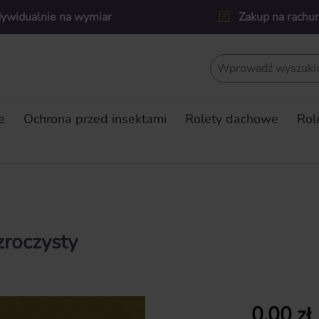
dywidualnie na wymiar
Zakup na rachu
e
Ochrona przed insektami
Rolety dachowe
Rol
zroczysty
Cena regularn
0,00 zł