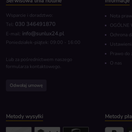
Serwisowa linia hotline
Informacje
Wsparcie i doradztwo:
Nota pra
030 346491870
Tel:
OGÓLNE
info@sunlux24.pl
E-mail:
Ochrona d
Poniedziałek-piątek: 09:00 - 16:00
Ustawieni
Prawo do 
Lub za pośrednictwem naszego
O nas
formularza kontaktowego
.
Odwołaj umowę
Metody wysyłki
Metody pła