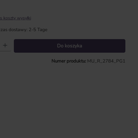
s koszty wysyłki
zas dostawy: 2-5 Tage
 Wprowadź żądaną ilość lub użyj przycisków, aby zwiększyć lub zmniejszy
Do koszyka
Numer produktu:
MU_R_2784_PG1