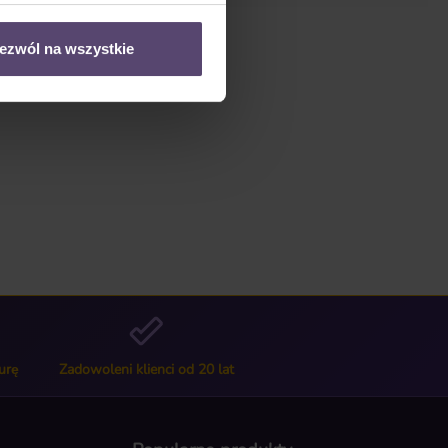
ezwól na wszystkie
urę
Zadowoleni klienci od 20 lat