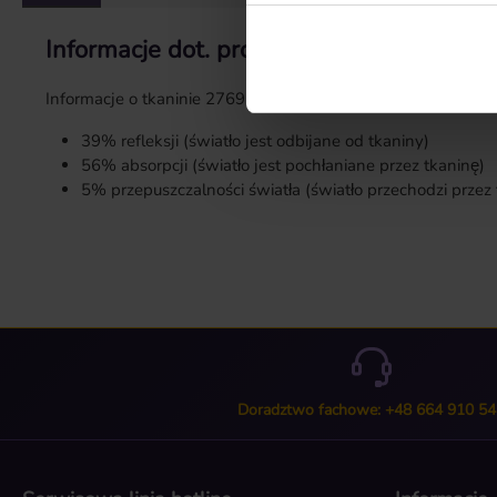
Informacje dot. produktu "Próbka tkanina
Informacje o tkaninie 2769:
39% refleksji (światło jest odbijane od tkaniny)
56% absorpcji (światło jest pochłaniane przez tkaninę)
5% przepuszczalności światła (światło przechodzi przez 
Doradztwo fachowe: +48 664 910 54