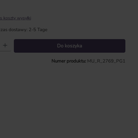
s koszty wysyłki
zas dostawy: 2-5 Tage
 Wprowadź żądaną ilość lub użyj przycisków, aby zwiększyć lub zmniejszy
Do koszyka
Numer produktu:
MU_R_2769_PG1