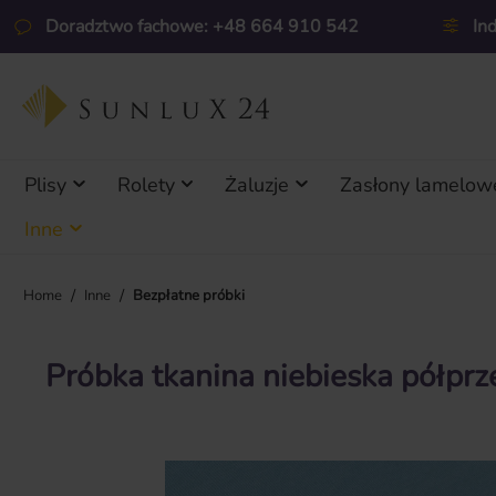
ejdź do głównej zawartości
Przejdź do wyszukiwania
Przejdź do głównej nawigacji
Doradztwo fachowe: +48 664 910 542
In
Plisy
Rolety
Żaluzje
Zasłony lamelow
Inne
/
/
Home
Inne
Bezpłatne próbki
Próbka tkanina niebieska półprz
Pomiń galerię zdjęć