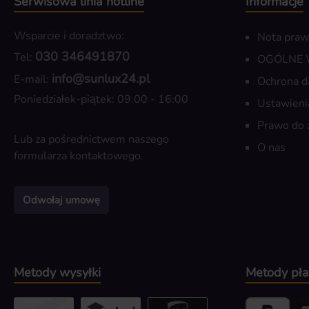
Serwisowa linia hotline
Informacje
Wsparcie i doradztwo:
Nota pra
030 346491870
Tel:
OGÓLNE
info@sunlux24.pl
E-mail:
Ochrona d
Poniedziałek-piątek: 09:00 - 16:00
Ustawieni
Prawo do 
Lub za pośrednictwem naszego
O nas
formularza kontaktowego
.
Odwołaj umowę
Metody wysyłki
Metody pła