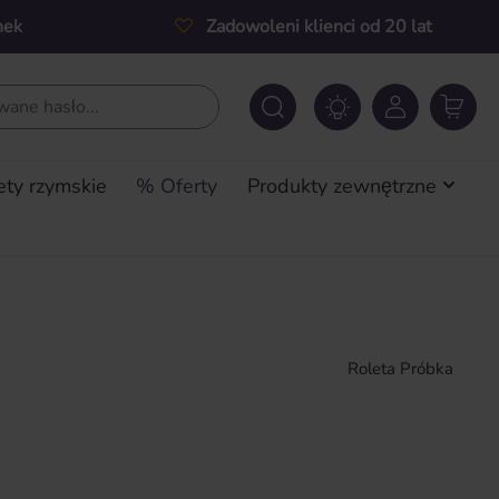
nek
Zadowoleni klienci od 20 lat
ety rzymskie
% Oferty
Produkty zewnętrzne
Roleta Próbka
a: