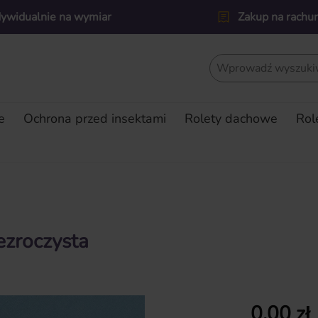
dywidualnie na wymiar
Zakup na rachu
e
Ochrona przed insektami
Rolety dachowe
Rol
ezroczysta
Cena regularn
0,00 zł