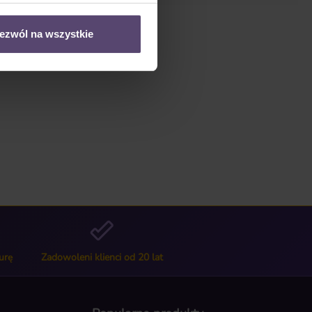
ezwól na wszystkie
urę
Zadowoleni klienci od 20 lat