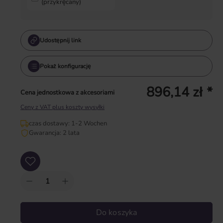
(przykręcany)
Udostępnij link
Pokaż konfigurację
896,14 zł *
Cena jednostkowa z akcesoriami
Ceny z VAT plus koszty wysyłki
czas dostawy: 1-2 Wochen
Gwarancja: 2 lata
Ilość produktu: Wprowadź żądaną ilość lub użyj przycisków, aby zwiększyć lub zm
Do koszyka