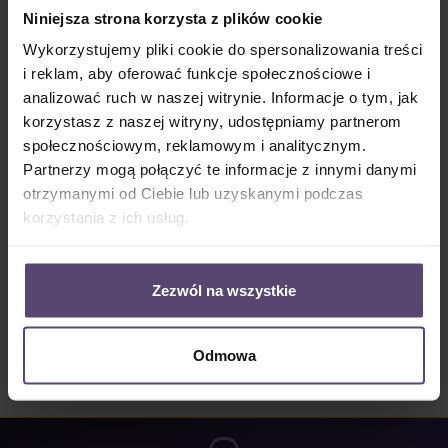
Wybierz
Kolor
Niniejsza strona korzysta z plików cookie
Wykorzystujemy pliki cookie do spersonalizowania treści
Biały
Szary
Antracyt
Czarny
i reklam, aby oferować funkcje społecznościowe i
Ilość produktu: Wprowadź żądaną ilość lub użyj przycisków, aby zwiększyć lub zm
analizować ruch w naszej witrynie. Informacje o tym, jak
Do koszyka
korzystasz z naszej witryny, udostępniamy partnerom
społecznościowym, reklamowym i analitycznym.
Numer produktu:
5322427.2
Partnerzy mogą połączyć te informacje z innymi danymi
otrzymanymi od Ciebie lub uzyskanymi podczas
korzystania z ich usług.
Opis
Zakres dostawy:1 zestaw składający się z 4 uchwytów Slim
Zezwól na wszystkie
Opinie/Recenzje
Odmowa