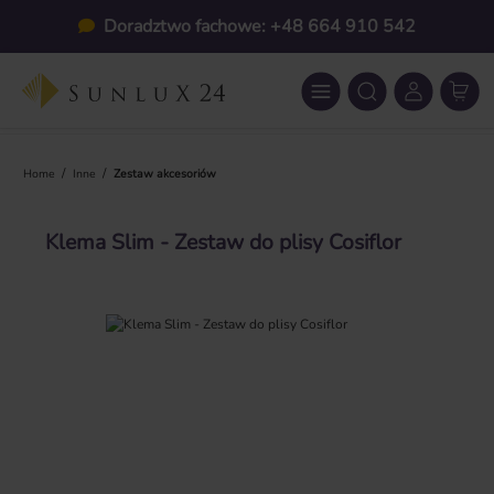
Przejdź do głównej zawartości
Doradztwo fachowe: +48 664 910 542
/
/
Home
Inne
Zestaw akcesoriów
Klema Slim - Zestaw do plisy Cosiflor
Pomiń galerię zdjęć