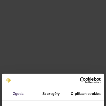
Cena regularna:
40,31 zł
Zgoda
Szczegóły
O plikach cookies
Ceny z VAT plus koszty wysyłki