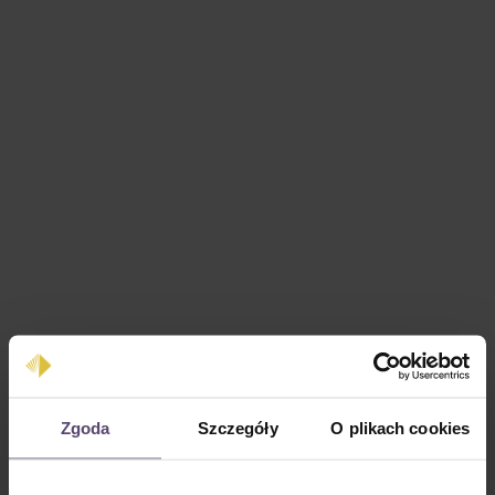
Zgoda
Szczegóły
O plikach cookies
Cena regularna:
0,00 zł