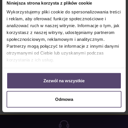
Niniejsza strona korzysta z plików cookie
Ceny z VAT plus koszty wysyłki
Dostępny, czas dostawy: 2-5 Tage
Wykorzystujemy pliki cookie do spersonalizowania treści
i reklam, aby oferować funkcje społecznościowe i
Ilość produktu: Wprowadź żądaną ilość lub użyj przycisków, aby zwiększyć lub zm
Do koszyka
analizować ruch w naszej witrynie. Informacje o tym, jak
korzystasz z naszej witryny, udostępniamy partnerom
Numer produktu:
MU_HJ50_JH080_PG1
społecznościowym, reklamowym i analitycznym.
Partnerzy mogą połączyć te informacje z innymi danymi
otrzymanymi od Ciebie lub uzyskanymi podczas
Opis
korzystania z ich usług.
Properties
Zezwól na wszystkie
Opinie/Recenzje
Odmowa