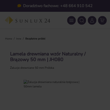
Przejdź do głównej zawartości
Doradztwo fachowe: +48 664 910 542
/
/
Home
Inne
Bezpłatne próbki
Lamela drewniana wzór Naturalny /
Brązowy 50 mm | JH080
Żaluzje drewniane 50 mm Próbka
Pomiń galerię zdjęć