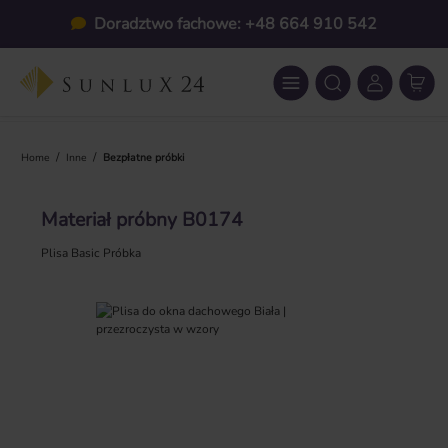
Przejdź do głównej zawartości
Doradztwo fachowe: +48 664 910 542
/
/
Home
Inne
Bezpłatne próbki
Materiał próbny B0174
Plisa Basic Próbka
Pomiń galerię zdjęć