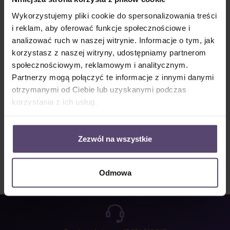
Dostępny, czas dostawy: 2-5 Tage
Wykorzystujemy pliki cookie do spersonalizowania treści
Ilość produktu: Wprowadź żądaną ilość lub użyj przycisków, aby zwiększyć lub zm
i reklam, aby oferować funkcje społecznościowe i
Do koszyka
analizować ruch w naszej witrynie. Informacje o tym, jak
korzystasz z naszej witryny, udostępniamy partnerom
Numer produktu:
MU_PB_B0174_PG2
społecznościowym, reklamowym i analitycznym.
Partnerzy mogą połączyć te informacje z innymi danymi
otrzymanymi od Ciebie lub uzyskanymi podczas
Opis
korzystania z ich usług.
Properties
Opinie/Recenzje
Zezwól na wszystkie
Odmowa