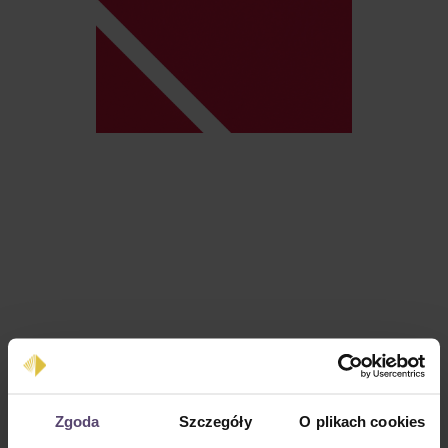
Cena regularna:
0,00 zł
Zgoda
Szczegóły
O plikach cookies