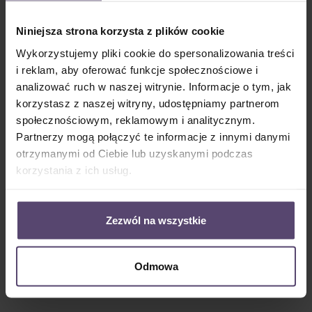
Ceny z VAT plus koszty wysyłki
Dostępny, czas dostawy: 2-5 Tage
Niniejsza strona korzysta z plików cookie
Ilość produktu: Wprowadź żądaną ilość lub użyj przycisków, aby zwiększyć lub zm
Wykorzystujemy pliki cookie do spersonalizowania treści
Do koszyka
i reklam, aby oferować funkcje społecznościowe i
analizować ruch w naszej witrynie. Informacje o tym, jak
Numer produktu:
MU_R_2754_PG0
korzystasz z naszej witryny, udostępniamy partnerom
społecznościowym, reklamowym i analitycznym.
Partnerzy mogą połączyć te informacje z innymi danymi
Opis
otrzymanymi od Ciebie lub uzyskanymi podczas
Informacje o tkaninie 2754:30% refleksji (światło jest odbijane
korzystania z ich usług.
od tkaniny)57% absorpcji (światło jest pochłaniane przez tka…
Więcej
Zezwól na wszystkie
Properties
Opinie/Recenzje
Odmowa