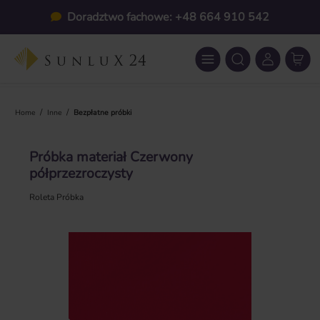
Przejdź do głównej zawartości
Doradztwo fachowe: +48 664 910 542
/
/
Home
Inne
Bezpłatne próbki
Próbka materiał Czerwony
półprzezroczysty
Roleta Próbka
Pomiń galerię zdjęć