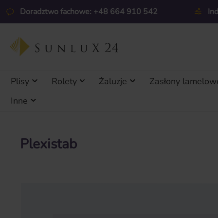
ejdź do głównej zawartości
Przejdź do wyszukiwania
Przejdź do głównej nawigacji
Doradztwo fachowe: +48 664 910 542
In
Plisy
Rolety
Żaluzje
Zasłony lamelow
Inne
Plexistab
Pomiń galerię zdjęć