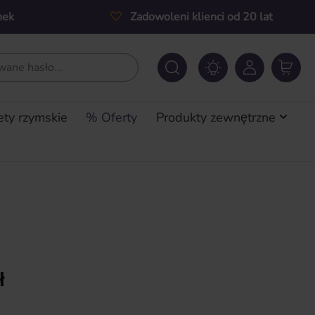
nek
Zadowoleni klienci od 20 lat
ety rzymskie
% Oferty
Produkty zewnętrzne
a:
ł