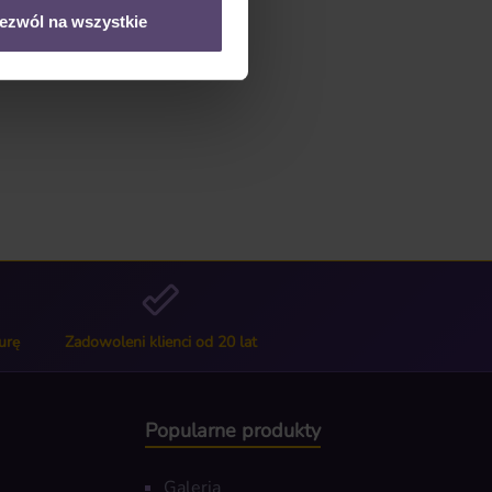
ezwól na wszystkie
urę
Zadowoleni klienci od 20 lat
Popularne produkty
Galeria