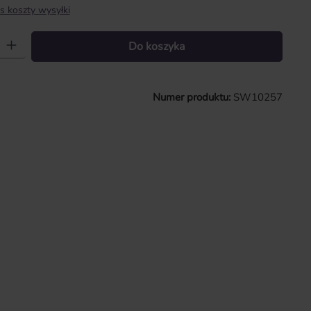
s koszty wysyłki
 Wprowadź żądaną ilość lub użyj przycisków, aby zwiększyć lub zmniejszy
Do koszyka
Numer produktu:
SW10257