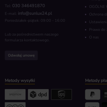
030 346491870
Tel:
OGÓLNE
info@sunlux24.pl
E-mail:
Ochrona d
Poniedziałek-piątek: 09:00 - 16:00
Ustawieni
Prawo do 
Lub za pośrednictwem naszego
O nas
formularza kontaktowego
.
Odwołaj umowę
Metody wysyłki
Metody pła
Custom image 2
Custom image 3
UPS / DPD
PayPal
Kr