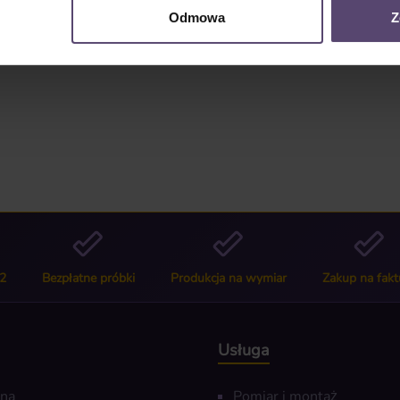
Odmowa
Z
2
Bezpłatne próbki
Produkcja na wymiar
Zakup na fakt
Usługa
wna
Pomiar i montaż