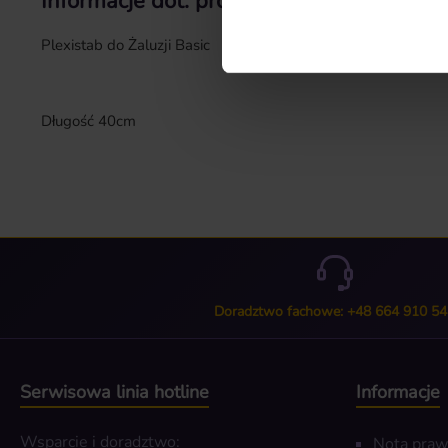
Informacje dot. produktu "Plexistab"
Plexistab do Żaluzji Basic
Długość 40cm
Doradztwo fachowe: +48 664 910 54
Serwisowa linia hotline
Informacje
Wsparcie i doradztwo:
Nota pra