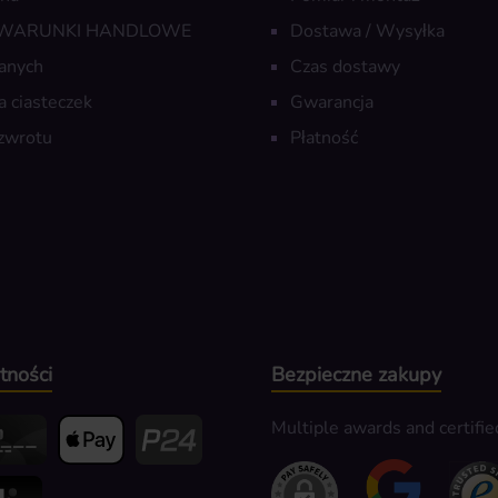
 WARUNKI HANDLOWE
Dostawa / Wysyłka
anych
Czas dostawy
a ciasteczek
Gwarancja
zwrotu
Płatność
tności
Bezpieczne zakupy
Multiple awards and certifie
edit- oder Debitkarte
Apple Pay
Przelewy24