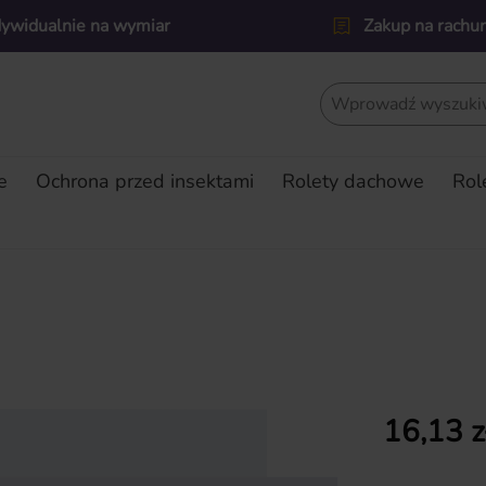
dywidualnie na wymiar
Zakup na rachu
e
Ochrona przed insektami
Rolety dachowe
Rol
Cena regularn
16,13 z