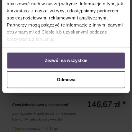
analizować ruch w naszej witrynie. Informacje o tym, jak
korzystasz z naszej witryny, udostępniamy partnerom
społecznościowym, reklamowym i analitycznym.
biały
srebrny
Partnerzy mogą połączyć te informacje z innymi danymi
* Proszę podać ilość *
otrzymanymi od Ciebie lub uzyskanymi podczas
korzystania z ich usług.
Dostępny
czas dostawy: 2-5 Tage
Gwarancja: 2 lata
Zezwól na wszystkie
Udostępnij link
Odmowa
Pokaż konfigurację
146,67 zł *
Cena jednostkowa z akcesoriami
zaokrąglono w górę do ceny minimalnej
Ceny z VAT plus koszty wysyłki
czas dostawy: 2-5 Tage