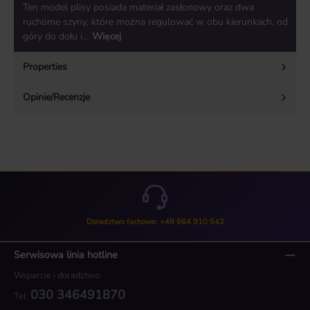
Ten model plisy posiada materiał zasłonowy oraz dwa
ruchome szyny, które można regulować w obu kierunkach, od
góry do dołu i…
Więcej
Properties
Opinie/Recenzje
Doradztwo fachowe: +48 664 910 542
Serwisowa linia hotline
Wsparcie i doradztwo:
030 346491870
Tel: