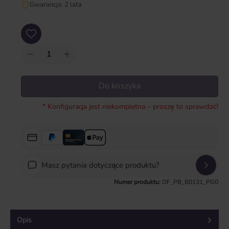
Gwarancja: 2 lata
Ilość produktu: Wprowadź żądaną ilość lub użyj przycisków, aby zwiększyć lub zm
Do koszyka
* Konfiguracja jest niekompletna – proszę to sprawdzić!
Masz pytania dotyczące produktu?
Numer produktu:
DF_PB_B0131_PG0
Opis