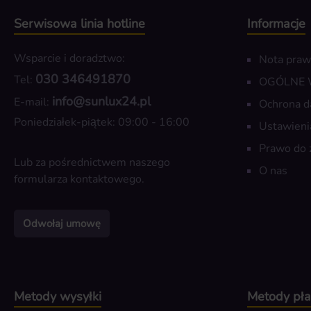
Serwisowa linia hotline
Informacje
Wsparcie i doradztwo:
Nota pra
030 346491870
Tel:
OGÓLNE
info@sunlux24.pl
E-mail:
Ochrona d
Poniedziałek-piątek: 09:00 - 16:00
Ustawieni
Prawo do 
Lub za pośrednictwem naszego
O nas
formularza kontaktowego
.
Odwołaj umowę
Metody wysyłki
Metody pła