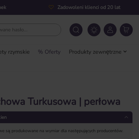
nek
Zadowoleni klienci od 20 lat
ety rzymskie
% Oferty
Produkty zewnętrzne
chowa Turkusowa | perłowa
kien
owe są produkowane na wymiar dla następujących producentów.