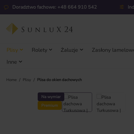
ejdź do głównej zawartości
Przejdź do wyszukiwania
Przejdź do głównej nawigacji
Doradztwo fachowe: +48 664 910 542
In
Plisy
Rolety
Żaluzje
Zasłony lamelow
Inne
/
/
Home
Plisy
Plisa do okien dachowych
Pomiń galerię zdjęć
Na wymiar
Premium