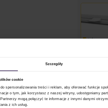
biały
Dostępny
Szczegóły
Udostępnij l
 plików cookie
Cena jednostkowa 
zaokrąglono w górę do
do spersonalizowania treści i reklam, aby oferować funkcje sp
Ceny z VAT plus koszty
ormacje o tym, jak korzystasz z naszej witryny, udostępniamy p
czas dostawy: 2-5
Partnerzy mogą połączyć te informacje z innymi danymi otrzym
nia z ich usług.