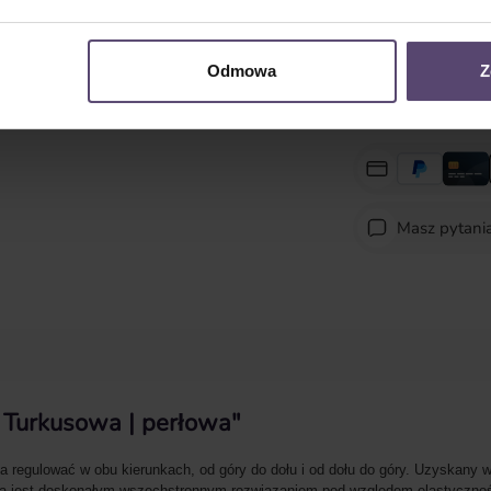
Ilość produktu: Wpro
Odmowa
Z
Masz pytani
a Turkusowa | perłowa"
 regulować w obu kierunkach, od góry do dołu i od dołu do góry. Uzyskany w
isa jest doskonałym wszechstronnym rozwiązaniem pod względem elastycznośc