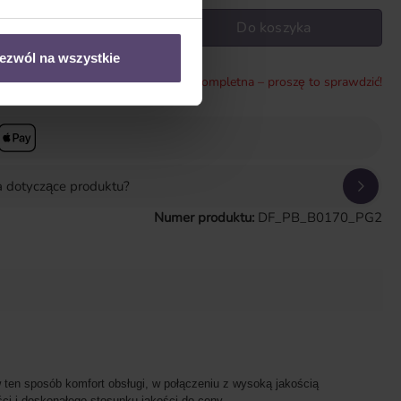
wadź żądaną ilość lub użyj przycisków, aby zwiększyć lub zmniejszyć il
Do koszyka
ezwól na wszystkie
* Konfiguracja jest niekompletna – proszę to sprawdzić!
a dotyczące produktu?
Numer produktu:
DF_PB_B0170_PG2
 ten sposób komfort obsługi, w połączeniu z wysoką jakością
i i doskonałego stosunku jakości do ceny.