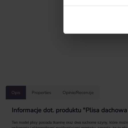
Opis
Properties
Opinie/Recenzje
Informacje dot. produktu "Plisa dachow
Ten model plisy posiada tkaninę oraz dwa ruchome szyny, które można
wykonania i różnorodnymi możliwościami montażu, sprawia, że ta pl