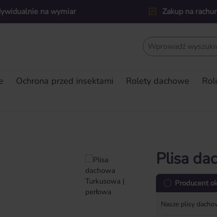
dywidualnie na wymiar
Zakup na rachu
e
Ochrona przed insektami
Rolety dachowe
Rol
Plisa da
Producent o
Nasze plisy dach