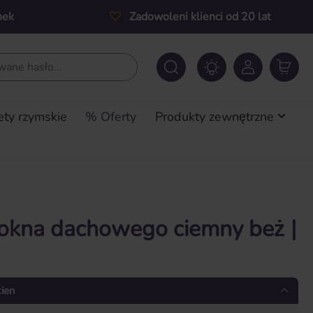
nek
Zadowoleni klienci od 20 lat
ety rzymskie
% Oferty
Produkty zewnętrzne
 okna dachowego ciemny beż |
kien