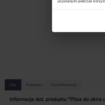
uzyskanymi podczas korzysta
Opis
Properties
Opinie/Recenzje
Informacje dot. produktu "Plisa do okn