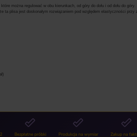
 które można regulować w obu kierunkach, od góry do dołu i od dołu do góry
że ta plisa jest doskonałym rozwiązaniem pod względem elastyczności przy
ał)
2
Bezpłatne próbki
Produkcja na wymiar
Zakup na fakt