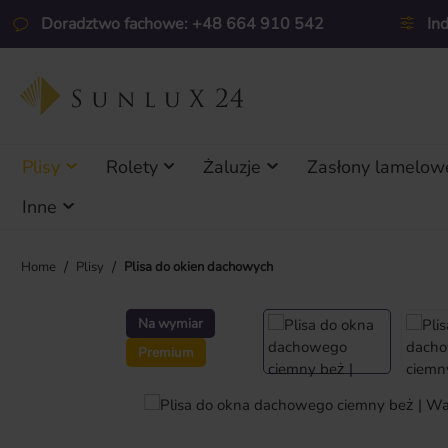
ejdź do głównej zawartości
Przejdź do wyszukiwania
Przejdź do głównej nawigacji
Doradztwo fachowe: +48 664 910 542
In
Plisy
Rolety
Żaluzje
Zasłony lamelow
Inne
/
/
Home
Plisy
Plisa do okien dachowych
Pomiń galerię zdjęć
Na wymiar
Premium