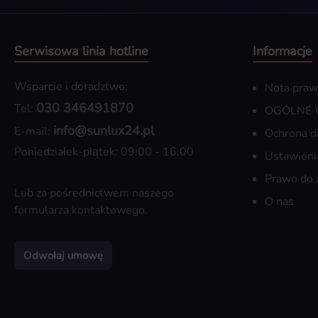
Serwisowa linia hotline
Informacje
Wsparcie i doradztwo:
Nota pra
030 346491870
Tel:
OGÓLNE
info@sunlux24.pl
E-mail:
Ochrona d
Poniedziałek-piątek: 09:00 - 16:00
Ustawieni
Prawo do 
Lub za pośrednictwem naszego
O nas
formularza kontaktowego
.
Odwołaj umowę