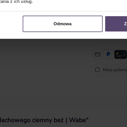
nia z ich usług.
Ilość produktu: Wpro
Odmowa
Z
Masz pytani
a dachowego ciemny beż | Wabe"