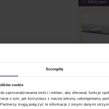
Kolory szyn
biały
Dostępny
Szczegóły
Udostępnij l
 plików cookie
Cena jednostkowa 
do spersonalizowania treści i reklam, aby oferować funkcje sp
zaokrąglono w górę do
ormacje o tym, jak korzystasz z naszej witryny, udostępniamy p
Ceny z VAT plus koszty
Partnerzy mogą połączyć te informacje z innymi danymi otrzym
czas dostawy: 2-5