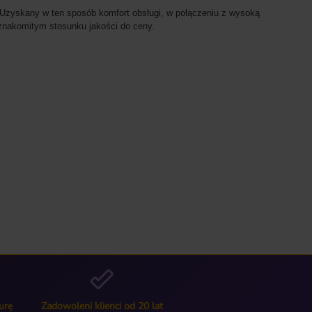
. Uzyskany w ten sposób komfort obsługi, w połączeniu z wysoką
 znakomitym stosunku jakości do ceny.
urę
Zadowoleni klienci od 20 lat