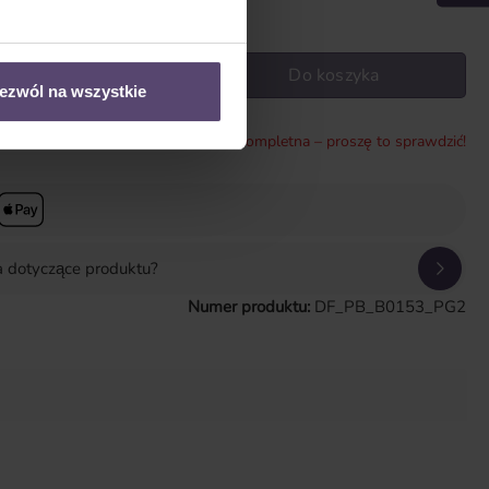
wadź żądaną ilość lub użyj przycisków, aby zwiększyć lub zmniejszyć il
Do koszyka
ezwól na wszystkie
* Konfiguracja jest niekompletna – proszę to sprawdzić!
a dotyczące produktu?
Numer produktu:
DF_PB_B0153_PG2