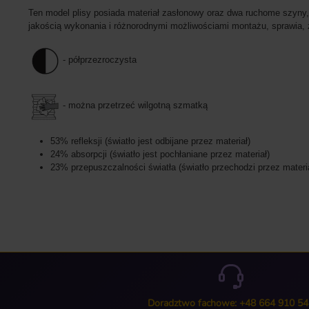
Ten model plisy posiada materiał zasłonowy oraz dwa ruchome szyny,
jakością wykonania i różnorodnymi możliwościami montażu, sprawia, 
- półprzezroczysta
- można przetrzeć wilgotną szmatką
53% refleksji (światło jest odbijane przez materiał)
24% absorpcji (światło jest pochłaniane przez materiał)
23% przepuszczalności światła (światło przechodzi przez materi
Doradztwo fachowe: +48 664 910 54