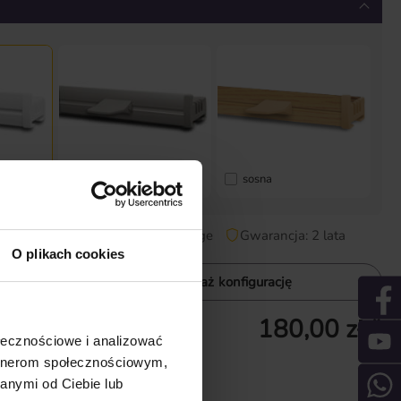
srebrny
sosna
czas dostawy: 2-5 Tage
Gwarancja: 2 lata
O plikach cookies
ink
Pokaż konfigurację
180,00 zł *
z akcesoriami
ołecznościowe i analizować
 ceny minimalnej
artnerom społecznościowym,
 wysyłki
anymi od Ciebie lub
 Tage
Gwarancja: 2 lata