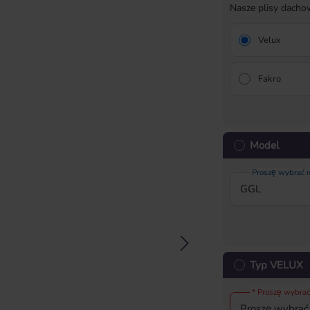
Nasze plisy dach
Velux
Fakro
Model
Proszę wybrać
Typ VELUX
* Proszę wybrać