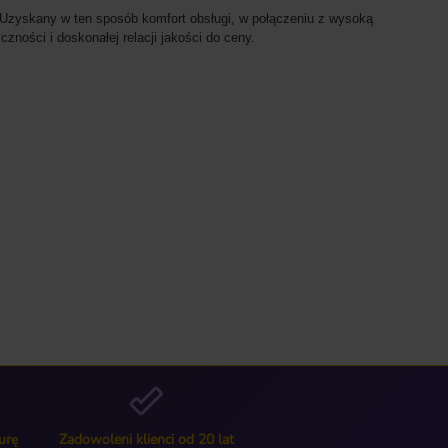
. Uzyskany w ten sposób komfort obsługi, w połączeniu z wysoką
ności i doskonałej relacji jakości do ceny.
urę
Zadowoleni klienci od 20 lat