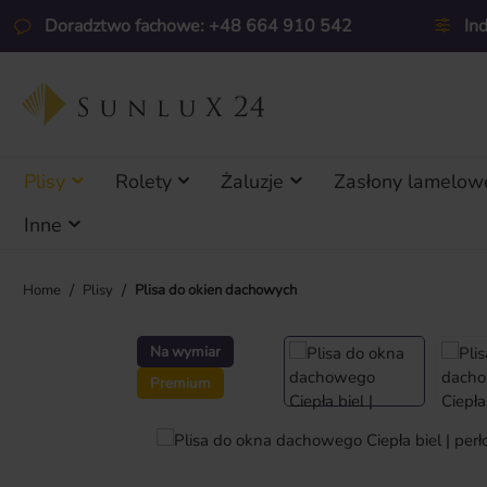
ejdź do głównej zawartości
Przejdź do wyszukiwania
Przejdź do głównej nawigacji
Doradztwo fachowe: +48 664 910 542
In
Plisy
Rolety
Żaluzje
Zasłony lamelow
Inne
/
/
Home
Plisy
Plisa do okien dachowych
Pomiń galerię zdjęć
Na wymiar
Premium