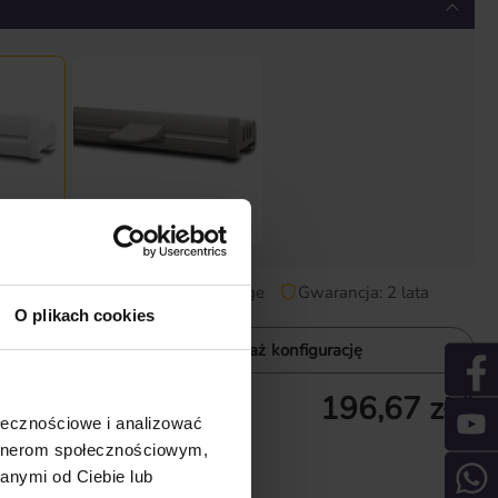
srebrny
czas dostawy: 2-5 Tage
Gwarancja: 2 lata
O plikach cookies
ink
Pokaż konfigurację
196,67 zł *
z akcesoriami
ołecznościowe i analizować
 ceny minimalnej
artnerom społecznościowym,
 wysyłki
anymi od Ciebie lub
 Tage
Gwarancja: 2 lata