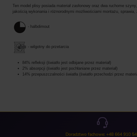
Ten model plisy posiada materiał zasłonowy oraz dwa ruchome szyny,
jakością wykonania i różnorodnymi możliwościami montażu, sprawia, ż
- halbdimout
- wilgotny do przetarcia
84% refleksji (światło jest odbijane przez materiał)
2% absorpcji (światło jest pochłaniane przez materiał)
14% przepuszczalności światła (światło przechodzi przez materi
Doradztwo fachowe: +48 664 910 54