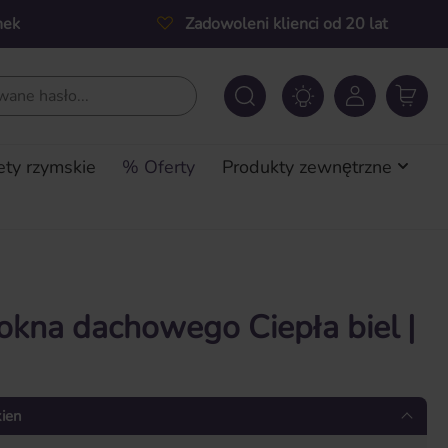
nek
Zadowoleni klienci od 20 lat
ety rzymskie
% Oferty
Produkty zewnętrzne
 okna dachowego Ciepła biel |
kien