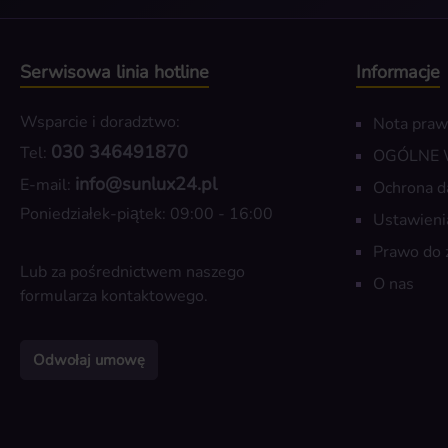
Serwisowa linia hotline
Informacje
Wsparcie i doradztwo:
Nota pra
030 346491870
Tel:
OGÓLNE
info@sunlux24.pl
E-mail:
Ochrona d
Poniedziałek-piątek: 09:00 - 16:00
Ustawieni
Prawo do 
Lub za pośrednictwem naszego
O nas
formularza kontaktowego
.
Odwołaj umowę