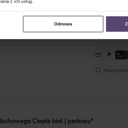
nia z ich usług.
Ilość produktu: Wpro
Odmowa
Z
Masz pytani
 dachowego Ciepła biel | perłowy"