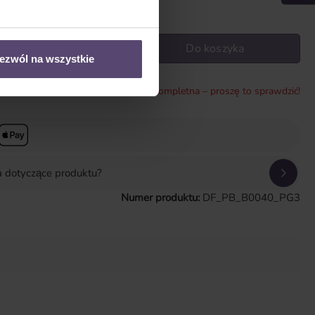
wadź żądaną ilość lub użyj przycisków, aby zwiększyć lub zmniejszyć il
Do koszyka
ezwól na wszystkie
* Konfiguracja jest niekompletna – proszę to sprawdzić!
a dotyczące produktu?
Numer produktu:
DF_PB_B0040_PG3