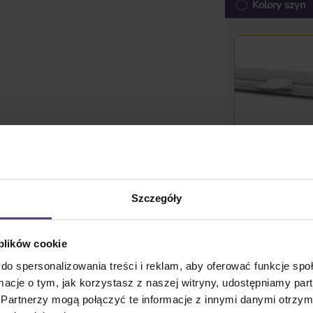
Kolory szyn
biały
Dostępny
Szczegóły
Udostępnij l
 plików cookie
Cena jednostkowa 
do spersonalizowania treści i reklam, aby oferować funkcje sp
zaokrąglono w górę do
ormacje o tym, jak korzystasz z naszej witryny, udostępniamy p
Ceny z VAT plus koszty
Partnerzy mogą połączyć te informacje z innymi danymi otrzym
czas dostawy: 2-5