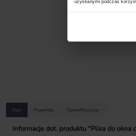
uzyskanymi podczas korzysta
Opis
Properties
Opinie/Recenzje
Informacje dot. produktu "Plisa do okna