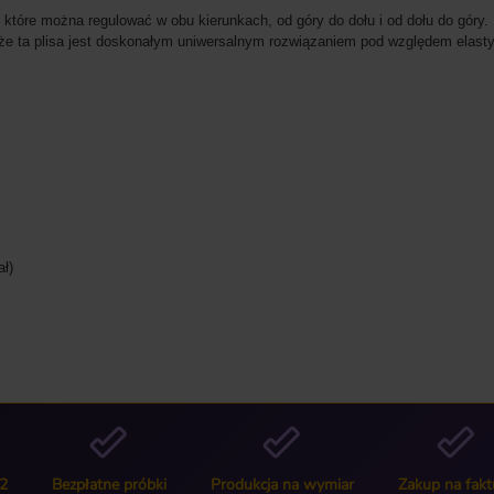
 które można regulować w obu kierunkach, od góry do dołu i od dołu do góry
e ta plisa jest doskonałym uniwersalnym rozwiązaniem pod względem elastycz
ał)
2
Bezpłatne próbki
Produkcja na wymiar
Zakup na fakt