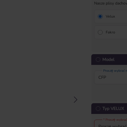
Nasze plisy dach
Velux
Fakro
Model
Proszę wybrać
Typ VELUX
* Proszę wybrać