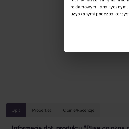
reklamowym i analitycznym. 
uzyskanymi podczas korzysta
Opis
Properties
Opinie/Recenzje
Informacje dot. produktu "Plisa do okna