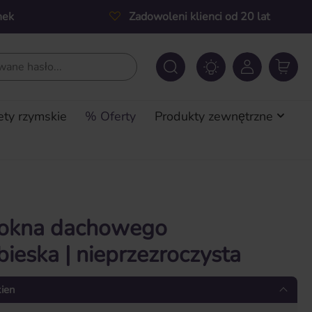
nek
Zadowoleni klienci od 20 lat
ety rzymskie
% Oferty
Produkty zewnętrzne
o okna dachowego
bieska | nieprzezroczysta
kien