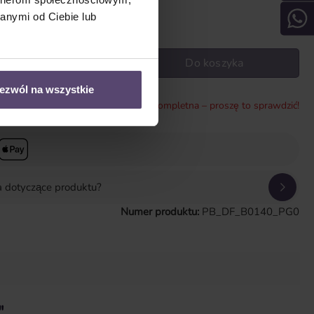
 Tage
Gwarancja: 2 lata
anymi od Ciebie lub
wadź żądaną ilość lub użyj przycisków, aby zwiększyć lub zmniejszyć il
Do koszyka
ezwól na wszystkie
* Konfiguracja jest niekompletna – proszę to sprawdzić!
a dotyczące produktu?
Numer produktu:
PB_DF_B0140_PG0
"