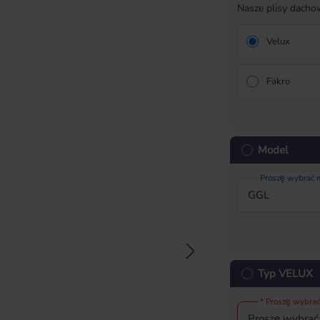
Nasze plisy dach
Velux
Fakro
Model
Proszę wybrać
Typ VELUX
* Proszę wybrać