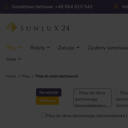
ejdź do głównej zawartości
Przejdź do wyszukiwania
Przejdź do głównej nawigacji
Doradztwo fachowe: +48 664 910 542
In
Plisy
Rolety
Żaluzje
Zasłony lamelow
Inne
/
/
Home
Plisy
Plisa do okien dachowych
Pomiń galerię zdjęć
Na wymiar
Premium