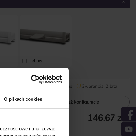
srebrny
* Proszę podać ilość *
czas dostawy: 2-5 Tage
Gwarancja: 2 lata
O plikach cookies
ink
Pokaż konfigurację
146,67 zł *
z akcesoriami
 ceny minimalnej
ołecznościowe i analizować
 wysyłki
artnerom społecznościowym,