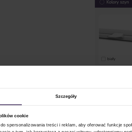
Kolory szyn
biały
Dostępny
Szczegóły
Udostępnij l
Cena jednostkowa 
 plików cookie
zaokrąglono w górę do
do spersonalizowania treści i reklam, aby oferować funkcje sp
Ceny z VAT plus koszty
ormacje o tym, jak korzystasz z naszej witryny, udostępniamy p