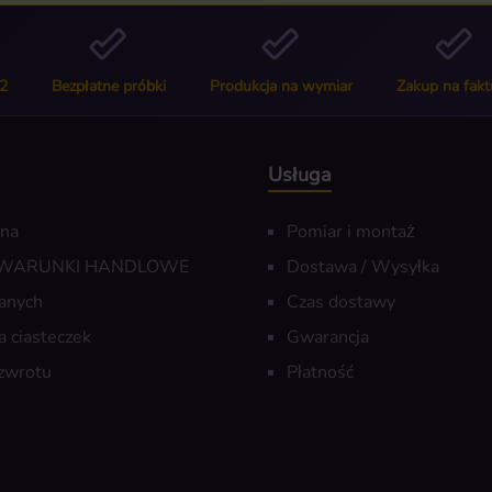
2
Bezpłatne próbki
Produkcja na wymiar
Zakup na fakt
Usługa
wna
Pomiar i montaż
 WARUNKI HANDLOWE
Dostawa / Wysyłka
anych
Czas dostawy
a ciasteczek
Gwarancja
zwrotu
Płatność