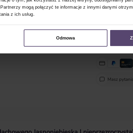
czas dostawy: 2-5
Partnerzy mogą połączyć te informacje z innymi danymi otrzym
nia z ich usług.
Ilość produktu: Wpro
Odmowa
Z
Masz pytani
 dachowego Jasnoniebieska | nieprzezroczysta