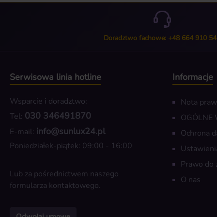
Doradztwo fachowe: +48 664 910 54
Serwisowa linia hotline
Informacje
Wsparcie i doradztwo:
Nota pra
030 346491870
Tel:
OGÓLNE
info@sunlux24.pl
E-mail:
Ochrona d
Poniedziałek-piątek: 09:00 - 16:00
Ustawieni
Prawo do 
Lub za pośrednictwem naszego
O nas
formularza kontaktowego
.
Odwołaj umowę