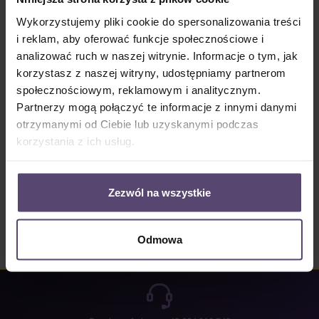
Dostępny, czas dostawy: 2-5 Tage
Wykorzystujemy pliki cookie do spersonalizowania treści
Ilość produktu: Wprowadź żądaną ilość lub użyj przycisków, aby zwiększyć lub zm
i reklam, aby oferować funkcje społecznościowe i
Do koszyka
analizować ruch w naszej witrynie. Informacje o tym, jak
korzystasz z naszej witryny, udostępniamy partnerom
Numer produktu:
MU_R_DF_2917_PG1
społecznościowym, reklamowym i analitycznym.
Partnerzy mogą połączyć te informacje z innymi danymi
otrzymanymi od Ciebie lub uzyskanymi podczas
Opis
korzystania z ich usług.
Properties
Opinie/Recenzje
Zezwól na wszystkie
Odmowa