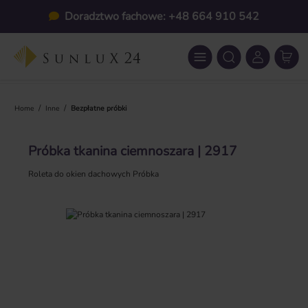
Przejdź do głównej zawartości
Doradztwo fachowe: +48 664 910 542
/
/
Home
Inne
Bezpłatne próbki
Próbka tkanina ciemnoszara | 2917
Roleta do okien dachowych Próbka
Pomiń galerię zdjęć