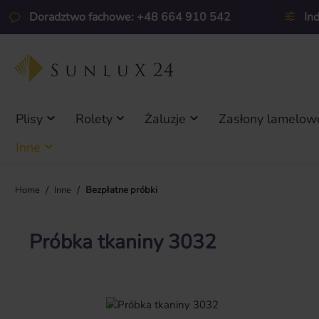
ejdź do głównej zawartości
Przejdź do wyszukiwania
Przejdź do głównej nawigacji
Doradztwo fachowe: +48 664 910 542
In
Plisy
Rolety
Żaluzje
Zasłony lamelow
Inne
/
/
Home
Inne
Bezpłatne próbki
Próbka tkaniny 3032
Pomiń galerię zdjęć