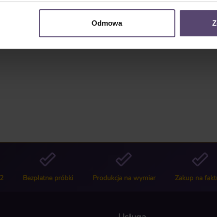
y 3032"
Odmowa
Z
2
Bezpłatne próbki
Produkcja na wymiar
Zakup na fakt