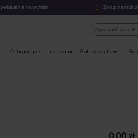
dywidualnie na wymiar
Zakup na rachu
e
Ochrona przed insektami
Rolety dachowe
Rol
Cena regularn
0,00 zł