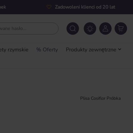
nek
Zadowoleni klienci od 20 lat
ety rzymskie
% Oferty
Produkty zewnętrzne
Plisa Cosiflor Próbka
a: