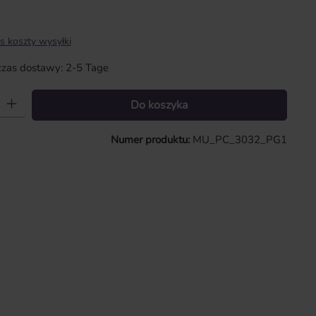
s koszty wysyłki
zas dostawy: 2-5 Tage
 Wprowadź żądaną ilość lub użyj przycisków, aby zwiększyć lub zmniejszy
Do koszyka
Numer produktu:
MU_PC_3032_PG1