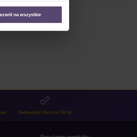
ezwól na wszystkie
urę
Zadowoleni klienci od 20 lat