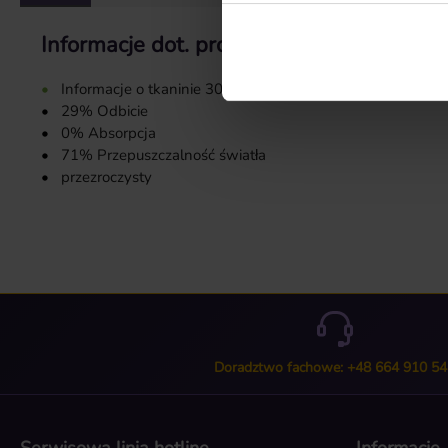
Informacje dot. produktu "Próbka tkanin
•
Informacje o tkaninie 3032:
•
29% Odbicie
•
0% Absorpcja
•
71% Przepuszczalność światła
•
przezroczysty
Doradztwo fachowe: +48 664 910 54