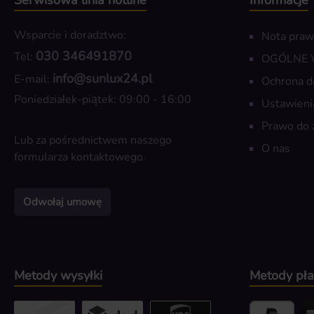
Serwisowa linia hotline
Informacje
Wsparcie i doradztwo:
Nota pra
030 346491870
Tel:
OGÓLNE
info@sunlux24.pl
E-mail:
Ochrona d
Poniedziałek-piątek: 09:00 - 16:00
Ustawieni
Prawo do 
Lub za pośrednictwem naszego
O nas
formularza kontaktowego
.
Odwołaj umowę
Metody wysyłki
Metody pła