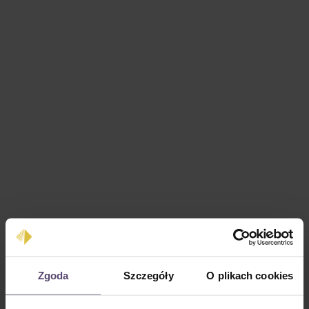
Cena regularna:
0,00 zł
Zgoda
Szczegóły
O plikach cookies
Ceny z VAT plus koszty wysyłki