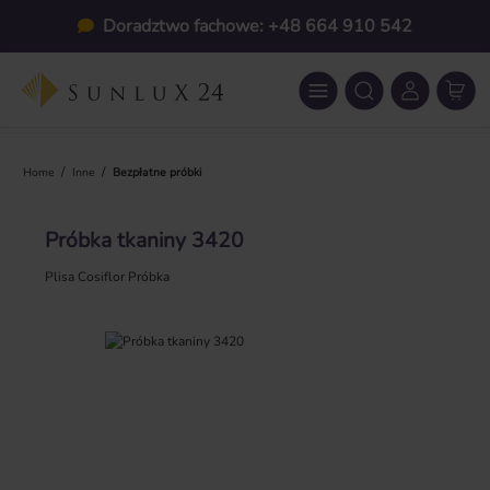
Przejdź do głównej zawartości
Doradztwo fachowe: +48 664 910 542
/
/
Home
Inne
Bezpłatne próbki
Próbka tkaniny 3420
Plisa Cosiflor Próbka
Pomiń galerię zdjęć