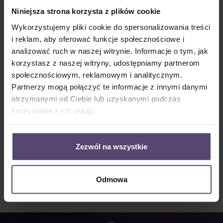
Dostępny, czas dostawy: 2-5 Tage
Niniejsza strona korzysta z plików cookie
Ilość produktu: Wprowadź żądaną ilość lub użyj przycisków, aby zwiększyć lub zm
Wykorzystujemy pliki cookie do spersonalizowania treści
Do koszyka
i reklam, aby oferować funkcje społecznościowe i
analizować ruch w naszej witrynie. Informacje o tym, jak
Numer produktu:
MU_PC_3420_PGE
korzystasz z naszej witryny, udostępniamy partnerom
społecznościowym, reklamowym i analitycznym.
Partnerzy mogą połączyć te informacje z innymi danymi
Opis
otrzymanymi od Ciebie lub uzyskanymi podczas
• Informacje o tkaninie 3420: • 3% Odbicie • 95%
korzystania z ich usług.
Absorpcja • 2% Przezroczystość • półprzezroczysty
Więcej
Properties
Zezwól na wszystkie
Opinie/Recenzje
Odmowa