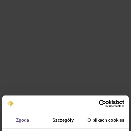
Cena regularna:
0,00 zł
Zgoda
Szczegóły
O plikach cookies
Ceny z VAT plus koszty wysyłki