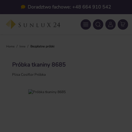
Przejdź do głównej zawartości
Doradztwo fachowe: +48 664 910 542
/
/
Home
Inne
Bezpłatne próbki
Próbka tkaniny 8685
Plisa Cosiflor Próbka
Pomiń galerię zdjęć