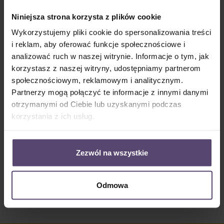
Dostępny, czas dostawy: 2-5 Tage
Niniejsza strona korzysta z plików cookie
Ilość produktu: Wprowadź żądaną ilość lub użyj przycisków, aby zwiększyć lub zm
Do koszyka
Wykorzystujemy pliki cookie do spersonalizowania treści
i reklam, aby oferować funkcje społecznościowe i
Numer produktu:
MU_PC_8685_PG1
analizować ruch w naszej witrynie. Informacje o tym, jak
korzystasz z naszej witryny, udostępniamy partnerom
społecznościowym, reklamowym i analitycznym.
Opis
Partnerzy mogą połączyć te informacje z innymi danymi
otrzymanymi od Ciebie lub uzyskanymi podczas
• Informacje o tkaninie 8685: • 48% Odbicie • 35%
Absorpcja • 17% Przepuszczalność światła • półprzez…
korzystania z ich usług.
Więcej
Properties
Zezwól na wszystkie
Opinie/Recenzje
Odmowa