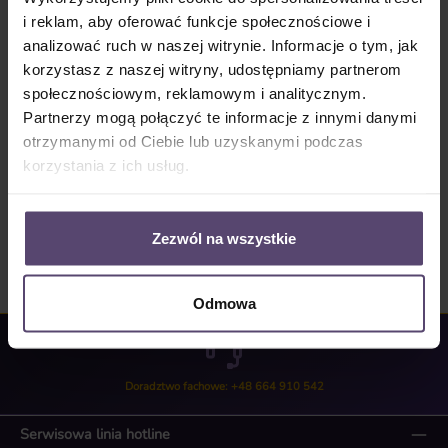
i reklam, aby oferować funkcje społecznościowe i
Numer produktu:
SW10230
analizować ruch w naszej witrynie. Informacje o tym, jak
korzystasz z naszej witryny, udostępniamy partnerom
społecznościowym, reklamowym i analitycznym.
Opis
Partnerzy mogą połączyć te informacje z innymi danymi
Wymiana dolnej listwy w podwójnej rolecie Podwójna roleta
otrzymanymi od Ciebie lub uzyskanymi podczas
z kasetą 80mm, Opcja obsługi elektrycznej,…
Więcej
korzystania z ich usług.
Opinie/Recenzje
Zezwól na wszystkie
Odmowa
Doradztwo fachowe: +48 664 910 542
Serwisowa linia hotline