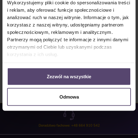
Wykorzystujemy pliki cookie do spersonalizowania treści
i reklam, aby oferować funkcje społecznościowe i
Numer produktu:
SW10225
analizować ruch w naszej witrynie. Informacje o tym, jak
korzystasz z naszej witryny, udostępniamy partnerom
społecznościowym, reklamowym i analitycznym.
Opis
Partnerzy mogą połączyć te informacje z innymi danymi
Wymiana sznurków w akumulatorowej plisowanej133cm
otrzymanymi od Ciebie lub uzyskanymi podczas
szerokości 108cm wysokości (rozłożona)w tym odbiór i
korzystania z ich usług.
ponowna wysyłka.
Więcej
Opinie/Recenzje
Zezwól na wszystkie
Odmowa
Doradztwo fachowe: +48 664 910 542