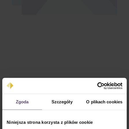
Cena regularna:
129,00 zł
Zgoda
Szczegóły
O plikach cookies
Ceny z VAT plus koszty wysyłki
Ilość produktu: Wprowadź żądaną ilość lub użyj przycisków, aby zwiększyć lub zm
Do koszyka
Niniejsza strona korzysta z plików cookie