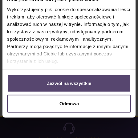
Dostępny, czas dostawy: 2-5 Tage
Wykorzystujemy pliki cookie do spersonalizowania treści
Ilość produktu: Wprowadź żądaną ilość lub użyj przycisków, aby zwiększyć lub zm
i reklam, aby oferować funkcje społecznościowe i
Do koszyka
analizować ruch w naszej witrynie. Informacje o tym, jak
korzystasz z naszej witryny, udostępniamy partnerom
Numer produktu:
MU_LV_1145_PG2
społecznościowym, reklamowym i analitycznym.
Partnerzy mogą połączyć te informacje z innymi danymi
otrzymanymi od Ciebie lub uzyskanymi podczas
Opis
korzystania z ich usług.
Properties
Opinie/Recenzje
Zezwól na wszystkie
Odmowa