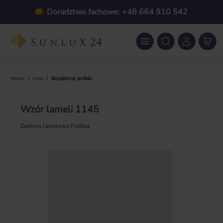
Przejdź do głównej zawartości
Doradztwo fachowe: +48 664 910 542
/
/
Home
Inne
Bezpłatne próbki
Wzór lameli 1145
Zasłona lamelowa Próbka
Pomiń galerię zdjęć