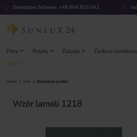
ejdź do głównej zawartości
Przejdź do wyszukiwania
Przejdź do głównej nawigacji
Doradztwo fachowe: +48 664 910 542
In
Plisy
Rolety
Żaluzje
Zasłony lamelow
Inne
/
/
Home
Inne
Bezpłatne próbki
Wzór lameli 1218
Pomiń galerię zdjęć