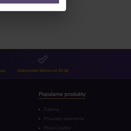
urę
Zadowoleni klienci od 20 lat
Popularne produkty
Galeria
Plisa bez wiercenia
Plisa Cosiflor