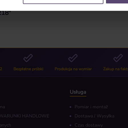
218"
2
Bezpłatne próbki
Produkcja na wymiar
Zakup na fakt
Usługa
wna
Pomiar i montaż
 WARUNKI HANDLOWE
Dostawa / Wysyłka
anych
Czas dostawy