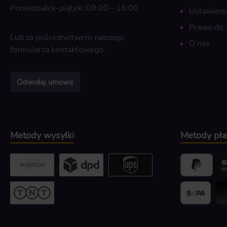
Poniedziałek-piątek: 09:00 - 16:00
Ustawieni
Prawo do 
Lub za pośrednictwem naszego
O nas
formularza kontaktowego
.
Odwołaj umowę
Metody wysyłki
Metody pła
Custom image 2
Custom image 3
UPS / DPD
PayPal
Kr
Przesyłka gabarytowa
Banktransfer
Bli