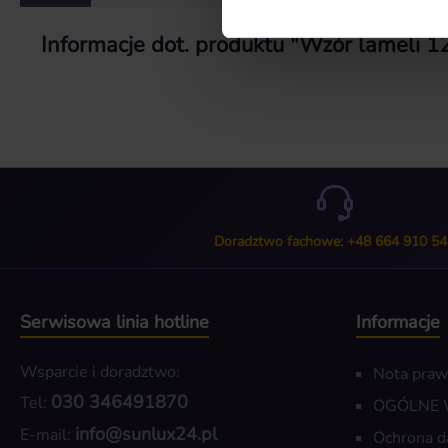
Informacje dot. produktu "Wzór lameli 1
Doradztwo fachowe: +48 664 910 54
Serwisowa linia hotline
Informacje
Wsparcie i doradztwo:
Nota pra
030 346491870
Tel:
OGÓLNE
info@sunlux24.pl
E-mail:
Ochrona d