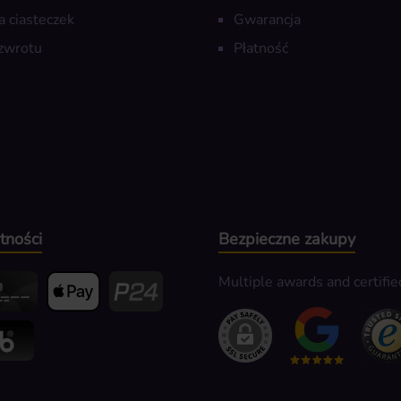
a ciasteczek
Gwarancja
zwrotu
Płatność
tności
Bezpieczne zakupy
Multiple awards and certifie
edit- oder Debitkarte
Apple Pay
Przelewy24
k