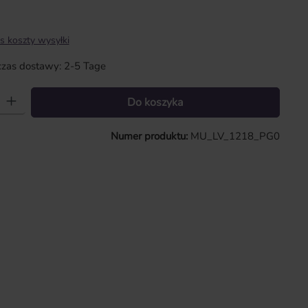
s koszty wysyłki
zas dostawy: 2-5 Tage
 Wprowadź żądaną ilość lub użyj przycisków, aby zwiększyć lub zmniejszy
Do koszyka
Numer produktu:
MU_LV_1218_PG0