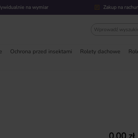
dywidualnie na wymiar
Zakup na rachu
e
Ochrona przed insektami
Rolety dachowe
Rol
Cena regularn
0,00 zł