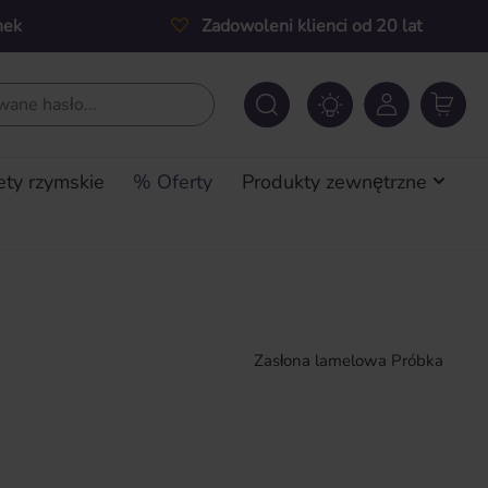
nek
Zadowoleni klienci od 20 lat
ety rzymskie
% Oferty
Produkty zewnętrzne
Zasłona lamelowa Próbka
a: