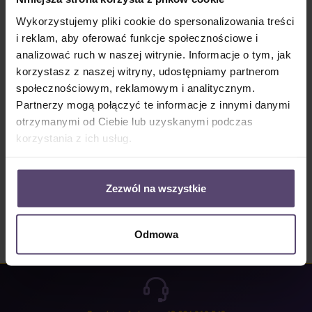
Dostępny, czas dostawy: 2-5 Tage
Wykorzystujemy pliki cookie do spersonalizowania treści
Ilość produktu: Wprowadź żądaną ilość lub użyj przycisków, aby zwiększyć lub zm
i reklam, aby oferować funkcje społecznościowe i
Do koszyka
analizować ruch w naszej witrynie. Informacje o tym, jak
korzystasz z naszej witryny, udostępniamy partnerom
Numer produktu:
MU_LV_6227_PG5
społecznościowym, reklamowym i analitycznym.
Partnerzy mogą połączyć te informacje z innymi danymi
otrzymanymi od Ciebie lub uzyskanymi podczas
Opis
korzystania z ich usług.
Properties
Opinie/Recenzje
Zezwól na wszystkie
Odmowa