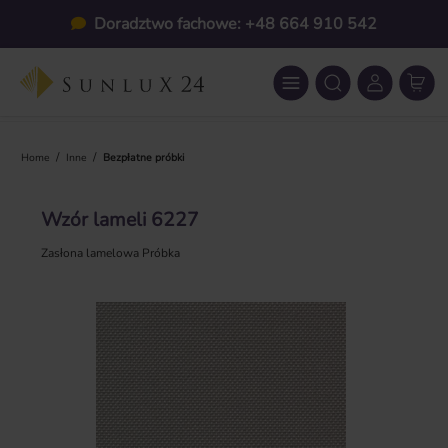
Przejdź do głównej zawartości
Doradztwo fachowe: +48 664 910 542
/
/
Home
Inne
Bezpłatne próbki
Wzór lameli 6227
Zasłona lamelowa Próbka
Pomiń galerię zdjęć