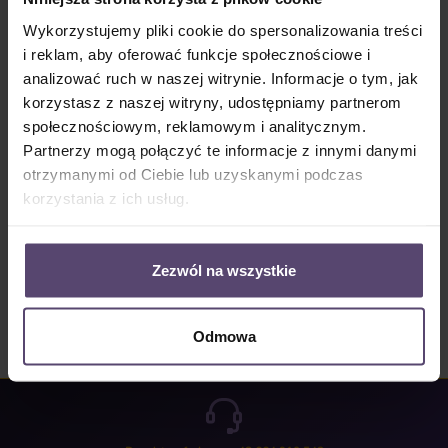
Dostępny, czas dostawy: 2-5 Tage
Wykorzystujemy pliki cookie do spersonalizowania treści
Ilość produktu: Wprowadź żądaną ilość lub użyj przycisków, aby zwiększyć lub zm
i reklam, aby oferować funkcje społecznościowe i
Do koszyka
analizować ruch w naszej witrynie. Informacje o tym, jak
korzystasz z naszej witryny, udostępniamy partnerom
Numer produktu:
MU_LV_6309_PG0
społecznościowym, reklamowym i analitycznym.
Partnerzy mogą połączyć te informacje z innymi danymi
otrzymanymi od Ciebie lub uzyskanymi podczas
Opis
korzystania z ich usług.
Properties
Opinie/Recenzje
Zezwól na wszystkie
Odmowa