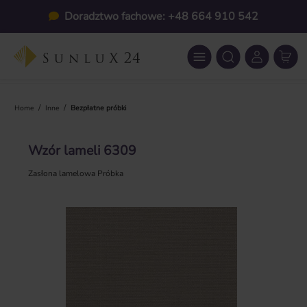
Przejdź do głównej zawartości
Doradztwo fachowe: +48 664 910 542
/
/
Home
Inne
Bezpłatne próbki
Wzór lameli 6309
Zasłona lamelowa Próbka
Pomiń galerię zdjęć