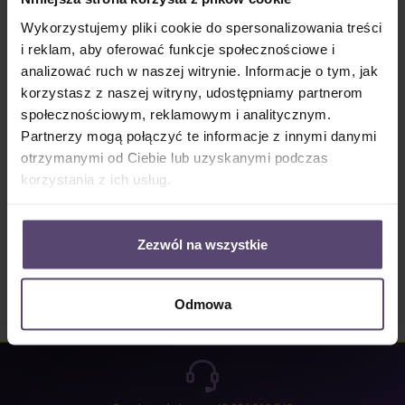
Dostępny, czas dostawy: 2-5 Tage
Wykorzystujemy pliki cookie do spersonalizowania treści
Ilość produktu: Wprowadź żądaną ilość lub użyj przycisków, aby zwiększyć lub zm
i reklam, aby oferować funkcje społecznościowe i
Do koszyka
analizować ruch w naszej witrynie. Informacje o tym, jak
korzystasz z naszej witryny, udostępniamy partnerom
Numer produktu:
MU_JP_4005_PG5
społecznościowym, reklamowym i analitycznym.
Partnerzy mogą połączyć te informacje z innymi danymi
otrzymanymi od Ciebie lub uzyskanymi podczas
Opis
korzystania z ich usług.
Properties
Opinie/Recenzje
Zezwól na wszystkie
Odmowa