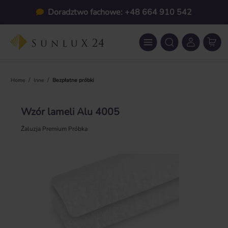
Przejdź do głównej zawartości
Doradztwo fachowe: +48 664 910 542
/
/
Home
Inne
Bezpłatne próbki
Wzór lameli Alu 4005
Żaluzja Premium Próbka
Pomiń galerię zdjęć