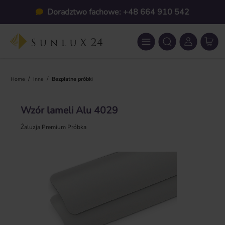
Przejdź do głównej zawartości
Doradztwo fachowe: +48 664 910 542
/
/
Home
Inne
Bezpłatne próbki
Wzór lameli Alu 4029
Żaluzja Premium Próbka
Pomiń galerię zdjęć