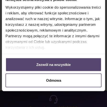
Dostępny, czas dostawy: 2-5 Tage
Wykorzystujemy pliki cookie do spersonalizowania treści
Ilość produktu: Wprowadź żądaną ilość lub użyj przycisków, aby zwiększyć lub zm
i reklam, aby oferować funkcje społecznościowe i
Do koszyka
analizować ruch w naszej witrynie. Informacje o tym, jak
korzystasz z naszej witryny, udostępniamy partnerom
Numer produktu:
MU_JP_4029_PG0
społecznościowym, reklamowym i analitycznym.
Partnerzy mogą połączyć te informacje z innymi danymi
otrzymanymi od Ciebie lub uzyskanymi podczas
Opis
korzystania z ich usług.
Properties
Opinie/Recenzje
Zezwól na wszystkie
Odmowa